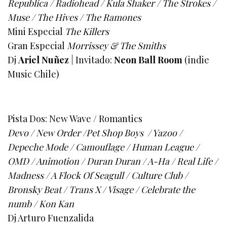
Republica / Radiohead / Kula Shaker / The Strokes /
Muse / The Hives / The Ramones
Mini Especial
The Killers
Gran Especial
Morrissey & The Smiths
Dj
Ariel Nuñez
| Invitado:
Neon Ball Room
(indie
Music Chile)
Pista Dos: New Wave / Romantics
Devo / New Order /Pet Shop Boys / Yazoo /
Depeche Mode / Camouflage / Human League /
OMD / Animotion / Duran Duran / A-Ha / Real Life /
Madness / A Flock Of Seagull / Culture Club /
Bronsky Beat / Trans X / Visage / Celebrate the
numb / Kon Kan
Dj Arturo Fuenzalida