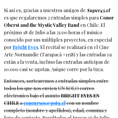
Si así es, gracias a nuestros amigos de
Super45.cl
es que regalaremos 2 entradas simples para
Conor
Oberst and the Mystic Valley Band
en Chile. El
próximo 18 de Julio a las 21:00 horas el músico
conocido por sus múltiples proyectos, en especial
por
Bright Eyes
. El recital se realizará en el Cine
Arte Normandie (Tarapacá #1158) y las entradas ya
están a la venta, incluso las entradas anticipas de
10.000 casi se agotan. Asique corre por la tuya.
Entonces, sortearemos 2 entradas simples entre
todos los que nos envien UN SOLO correo
eléctronico bajo el asunto
BRIGHT EYES EN
CHILE
a
concursos@potq.cl
con su nombre
completo (nombre y apellidos), edad, comuna y
fono de contacto. Resultados el Jueves 17 de Julio