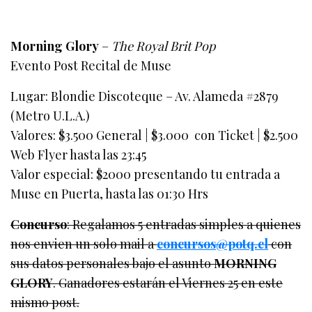
Morning Glory
–
The Royal Brit Pop
Evento Post Recital de Muse
Lugar: Blondie Discoteque – Av. Alameda #2879
(Metro U.L.A.)
Valores: $3.500 General | $3.000 con Ticket | $2.500
Web Flyer hasta las 23:45
Valor especial: $2000 presentando tu entrada a
Muse en Puerta, hasta las 01:30 Hrs
Concurso
: Regalamos 5 entradas simples a quienes
nos envien un solo mail a
concursos@potq.cl
con
sus datos personales bajo el asunto
MORNING
GLORY
. Ganadores estarán el Viernes 25 en este
mismo post.