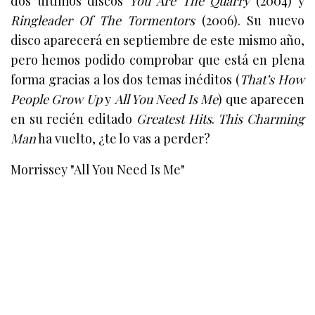
dos últimos discos
You Are The Quarry
(2004) y
Ringleader Of The Tormentors
(2006). Su nuevo
disco aparecerá en septiembre de este mismo año,
pero hemos podido comprobar que está en plena
forma gracias a los dos temas inéditos (
That’s How
People Grow Up
y
All You Need Is Me
)
que aparecen
en su recién editado
Greatest Hits
.
This Charming
Man
ha vuelto, ¿te lo vas a perder?
Morrissey "All You Need Is Me"