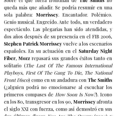
Sobre el que fuera frontman de
The Smiths
no
queda más que añadir. Se podría resumir en una
sola palabra:
Morrissey
. Encantador. Polémico.
Genio musical. Engreído. Ante todo, un verdadero
espectáculo. Las plegarias han sido atendidas, y
dos años después de su presencia en el FIB 2006,
Stephen Patrick Morrissey
vuelve a los escenarios
españoles. En su actuación en el
Saturday Night
Fiber
,
Mozz
repasará sus grandes éxitos tanto en
solitario (
The Last Of The Famous International
Playboys
,
First Of The Gang To Die
,
The National
Front Disco
)
como en su andadura con
The Smiths
(¿alguien podrá no emocionarse al escuchar los
primeros compases de
How Soon Is Now?
). Icono
en los 80, transgresor en los 90,
Morrissey
afronta
el siglo XXI con fuerza, como así demostró en sus