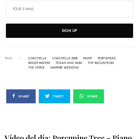
SIGN UP
TAGS
COACHELLA
COACHELLA 2008
MGMT
PORTISHEAD
ROGER WATERS
TEGAN AND SARA
THE RACONTEURS
THE VERVE
VAMPIRE WEEKEND
SHARE
TWEET
SHARE
Vídeo del día: Porcupine Tree – Piano