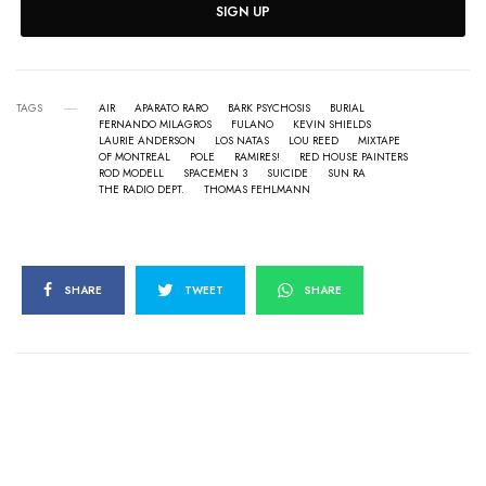
SIGN UP
TAGS
AIR
APARATO RARO
BARK PSYCHOSIS
BURIAL
FERNANDO MILAGROS
FULANO
KEVIN SHIELDS
LAURIE ANDERSON
LOS NATAS
LOU REED
MIXTAPE
OF MONTREAL
POLE
RAMIRES!
RED HOUSE PAINTERS
ROD MODELL
SPACEMEN 3
SUICIDE
SUN RA
THE RADIO DEPT.
THOMAS FEHLMANN
SHARE
TWEET
SHARE