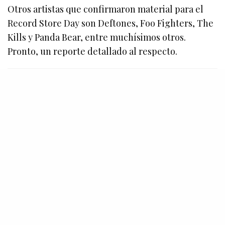
Otros artistas que confirmaron material para el
Record Store Day son Deftones, Foo Fighters, The
Kills y Panda Bear, entre muchísimos otros.
Pronto, un reporte detallado al respecto.
¡SUSCRÍBETE A NUESTRO BOLETÍN!
Te mantendremos al tanto de lo que sucede en la música
y además, tendremos sorteos exclusivos para suscrites.
SIGN UP