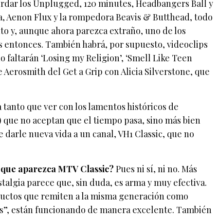
cordar los Unplugged, 120 minutes, Headbangers Ball y
a, Aenon Flux y la rompedora Beavis & Butthead, todo
 y, aunque ahora parezca extraño, uno de los
 entonces. También habrá, por supuesto, videoclips
o faltarán ‘Losing my Religion’, ‘Smell Like Teen
de Aerosmith del Get a Grip con Alicia Silverstone, que
tanto que ver con los lamentos históricos de
) que no aceptan que el tiempo pasa, sino más bien
darle nueva vida a un canal, VH1 Classic, que no
6 que aparezca MTV Classic?
Pues ni sí, ni no. Más
stalgia parece que, sin duda, es arma y muy efectiva.
uctos que remiten a la misma generación como
ws”, están funcionando de manera excelente. También