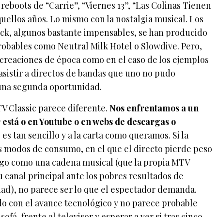
eboots de “Carrie”, “Viernes 13”, “Las Colinas Tienen
quellos años. Lo mismo con la nostalgia musical. Los
ock, algunos bastante impensables, se han producido
robables como Neutral Milk Hotel o Slowdive. Pero,
ecreaciones de época como en el caso de los ejemplos
 asistir a directos de bandas que uno no pudo
a una segunda oportunidad.
TV Classic parece diferente.
Nos enfrentamos a un
r está o en Youtube o en webs de descargas o
 es tan sencillo y a la carta como queramos. Si la
os modos de consumo, en el que el directo pierde peso
algo como una cadena musical (que la propia MTV
 canal principal ante los pobres resultados de
idad), no parece ser lo que el espectador demanda.
do con el avance tecnológico y no parece probable
ofá, frente al televisor y esperar a ver si tras cinco