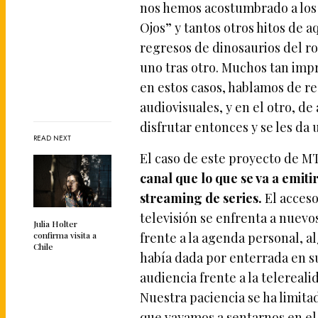
nos hemos acostumbrado a los r
Ojos” y tantos otros hitos de a
regresos de dinosaurios del r
uno tras otro. Muchos tan imp
en estos casos, hablamos de r
audiovisuales, y en el otro, de
disfrutar entonces y se les d
READ NEXT
El caso de este proyecto de M
canal que lo que se va a emiti
streaming de series.
El acceso
televisión se enfrenta a nuev
Julia Holter
confirma visita a
frente a la agenda personal, 
Chile
había dada por enterrada en su
audiencia frente a la telereal
Nuestra paciencia se ha limita
que vayamos a sentarnos en el s