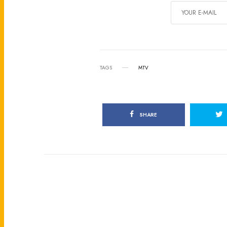
TAGS
MTV
SHARE