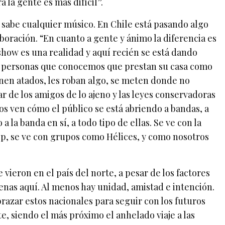
 la gente es más difícil”.
lo sabe cualquier músico. En Chile está pasando algo
boración. “En cuanto a gente y ánimo la diferencia es
eshow es una realidad y aquí recién se está dando
s personas que conocemos que prestan su casa como
enen atados, les roban algo, se meten donde no
r de los amigos de lo ajeno y las leyes conservadoras
cos ven cómo el público se está abriendo a bandas, a
 la banda en sí, a todo tipo de ellas. Se ve con la
p, se ve con grupos como Hélices, y como nosotros
 vieron en el país del norte, a pesar de los factores
enas aquí. Al menos hay unidad, amistad e intención.
razar estos nacionales para seguir con los futuros
e, siendo el más próximo el anhelado viaje a las