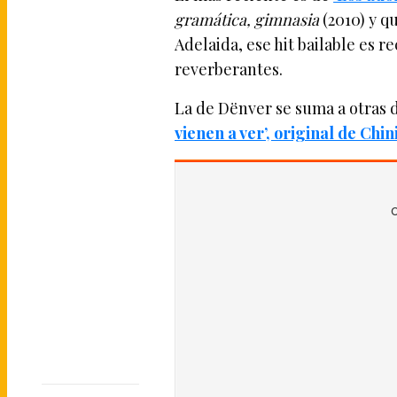
gramática, gimnasia
(2010) y q
Adelaida, ese hit bailable es r
reverberantes.
La de Dënver se suma a otras 
vienen a ver’, original de Chi