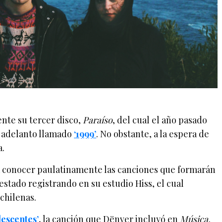
te su tercer disco,
Paraíso
, del cual el año pasado
r adelanto llamado
‘1999’
. No obstante, a la espera de
a.
 a conocer paulatinamente las canciones que formarán
stado registrando en su estudio Hiss, el cual
 chilenas.
lescentes’
, la canción que Dënver incluyó en
Música,