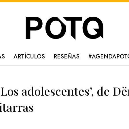
AS
ARTÍCULOS
RESEÑAS
#AGENDAPOT
‘Los adolescentes’, de Dë
itarras