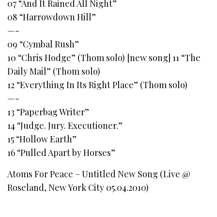
07 “And It Rained All Night”
08 “Harrowdown Hill”
—-
09 “Cymbal Rush”
10 “Chris Hodge” (Thom solo) [new song] 11 “The
Daily Mail” (Thom solo)
12 “Everything In Its Right Place” (Thom solo)
—-
13 “Paperbag Writer”
14 “Judge. Jury. Executioner.”
15 “Hollow Earth”
16 “Pulled Apart by Horses”
Atoms For Peace – Untitled New Song (Live @
Roseland, New York City 05.04.2010)