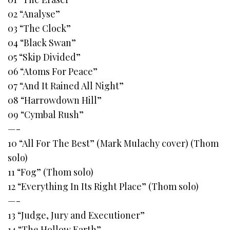
02 “Analyse”
03 “The Clock”
04 “Black Swan”
05 “Skip Divided”
06 “Atoms For Peace”
07 “And It Rained All Night”
08 “Harrowdown Hill”
09 “Cymbal Rush”
—-
10 “All For The Best” (Mark Mulachy cover) (Thom
solo)
11 “Fog” (Thom solo)
12 “Everything In Its Right Place” (Thom solo)
—-
13 “Judge, Jury and Executioner”
14 “The Hollow Earth”