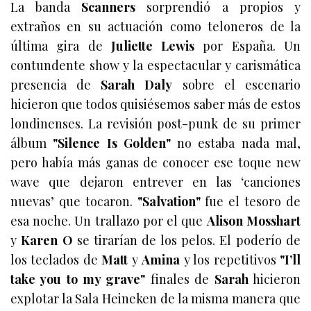
La banda
Scanners
sorprendió a propios y
extraños en su actuación como teloneros de la
última gira de
Juliette Lewis
por España. Un
contundente show y la espectacular y carismática
presencia de
Sarah Daly
sobre el escenario
hicieron que todos quisiésemos saber más de estos
londinenses. La revisión post-punk de su primer
álbum
"Silence Is Golden"
no estaba nada mal,
pero había más ganas de conocer ese toque new
wave que dejaron entrever en las ‘canciones
nuevas’ que tocaron.
"Salvation"
fue el tesoro de
esa noche. Un trallazo por el que
Alison Mosshart
y
Karen O
se tirarían de los pelos. El poderío de
los teclados de
Matt
y
Amina
y los repetitivos
"I’ll
take you to my grave"
finales de
Sarah
hicieron
explotar la Sala Heineken de la misma manera que