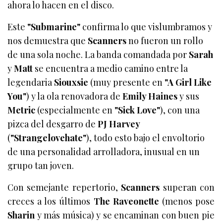
ahora lo hacen en el disco.
Este
"Submarine"
confirma lo que vislumbramos y
nos demuestra que
Scanners
no fueron un rollo
de una sola noche. La banda comandada por
Sarah
y
Matt
se encuentra a medio camino entre la
legendaria
Siouxsie
(muy presente en
"A Girl Like
You"
) y la ola renovadora de
Emily Haines
y sus
Metric
(especialmente en
"Sick Love"
), con una
pizca del desgarro de
PJ Harvey
(
"Strangelovehate
"
), todo esto bajo el envoltorio
de una personalidad arrolladora, inusual en un
grupo tan joven.
Con semejante repertorio,
Scanners
superan con
creces a los últimos
The Raveonette
(menos pose
Sharin
y más música) y se encaminan con buen pie