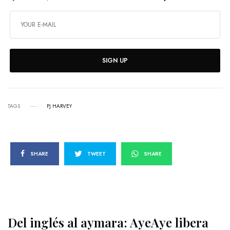
SIGN UP
TAGS
PJ HARVEY
SHARE
TWEET
SHARE
Del inglés al aymara: AyeAye libera