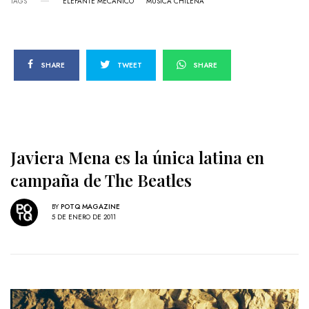
TAGS
ELEFANTE MECÁNICO
MÚSICA CHILENA
SHARE
TWEET
SHARE
Javiera Mena es la única latina en
campaña de The Beatles
BY
POTQ MAGAZINE
5 DE ENERO DE 2011