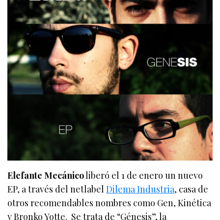
Elefante Mecánico
liberó el 1 de enero un nuevo
EP, a través del netlabel
Dilema Industria
, casa de
otros recomendables nombres como Gen, Kinética
y Bronko Yotte. Se trata de “Génesis”, la