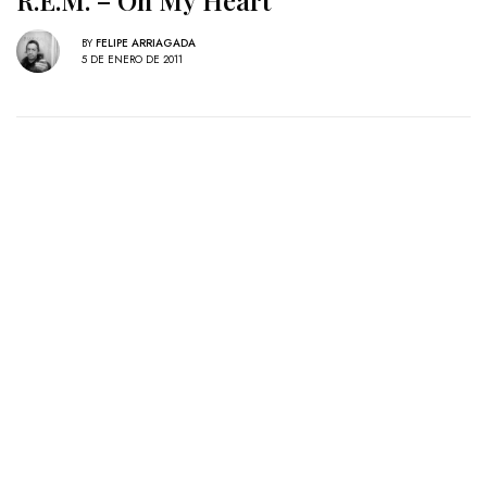
R.E.M. – Oh My Heart
BY
FELIPE ARRIAGADA
5 DE ENERO DE 2011