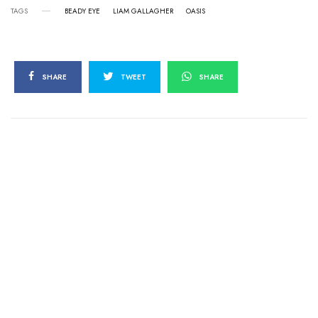
TAGS
BEADY EYE
LIAM GALLAGHER
OASIS
SHARE
TWEET
SHARE