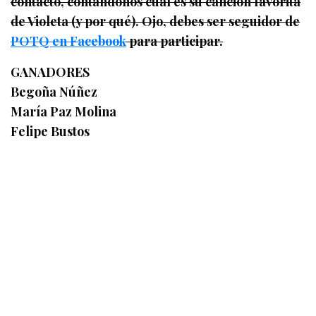
contacto, contándonos cuál es su canción favorita
de Violeta (y por qué). Ojo, debes ser seguidor de
POTQ en Facebook
para participar.
GANADORES
Begoña Núñez
María Paz Molina
Felipe Bustos