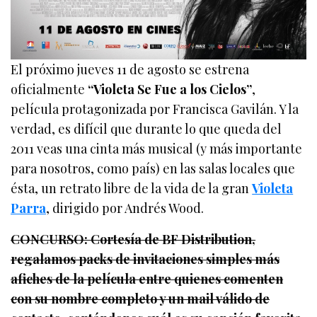
El próximo jueves 11 de agosto se estrena
oficialmente
“Violeta Se Fue a los Cielos”
,
película protagonizada por Francisca Gavilán. Y la
verdad, es difícil que durante lo que queda del
2011 veas una cinta más musical (y más importante
para nosotros, como país) en las salas locales que
ésta, un retrato libre de la vida de la gran
Violeta
Parra
, dirigido por Andrés Wood.
CONCURSO: Cortesía de BF Distribution,
regalamos packs de invitaciones simples más
afiches de la película entre quienes comenten
con su nombre completo y un mail válido de