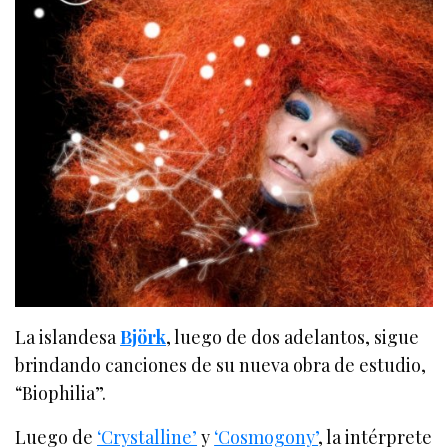
La islandesa
Björk
, luego de dos adelantos, sigue
brindando canciones de su nueva obra de estudio,
“Biophilia”.
Luego de
‘Crystalline’
y
‘Cosmogony’
, la intérprete