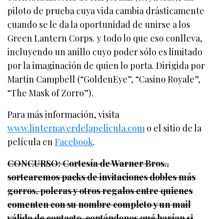
piloto de prueba cuya vida cambia drásticamente
cuando se le da la oportunidad de unirse a los
Green Lantern Corps. y todo lo que eso conlleva,
incluyendo un anillo cuyo poder sólo es limitado
por la imaginación de quien lo porta. Dirigida por
Martin Campbell (“GoldenEye”, “Casino Royale”,
“The Mask of Zorro”).
Para más información, visita
www.linternaverdelapelicula.com
o el sitio de la
película en
Facebook
.
CONCURSO: Cortesía de Warner Bros.,
sortearemos packs de invitaciones dobles más
gorros, poleras y otros regalos entre quienes
comenten con su nombre completo y un mail
válido de contacto, contándonos qué harían si