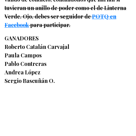
tuvieran un anillo de poder como el de Linterna
Verde. Ojo, debes ser seguidor de
POTQ en
Facebook
para participar.
GANADORES
Roberto Catalán Carvajal
Paula Campos
Pablo Contreras
Andrea López
Sergio Bascuñán O.