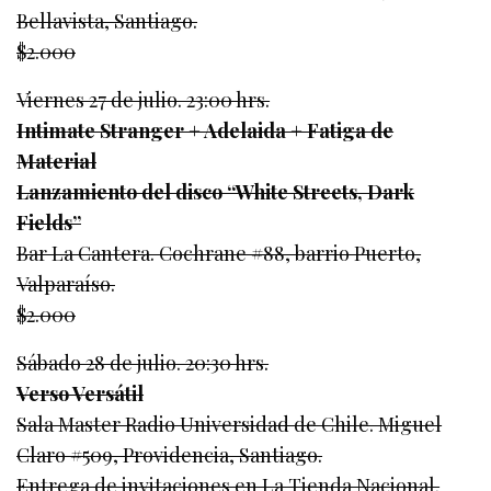
Bellavista, Santiago.
$2.000
Viernes 27 de julio. 23:00 hrs.
Intimate Stranger + Adelaida + Fatiga de
Material
Lanzamiento del disco “White Streets, Dark
Fields”
Bar La Cantera. Cochrane #88, barrio Puerto,
Valparaíso.
$2.000
Sábado 28 de julio. 20:30 hrs.
Verso Versátil
Sala Master Radio Universidad de Chile. Miguel
Claro #509, Providencia, Santiago.
Entrega de invitaciones en La Tienda Nacional.