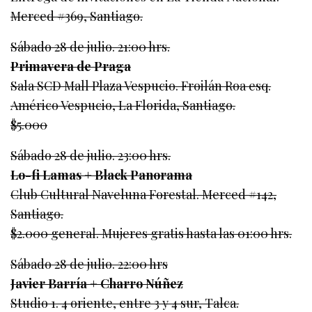
Merced #369, Santiago.
Sábado 28 de julio. 21:00 hrs.
Primavera de Praga
Sala SCD Mall Plaza Vespucio. Froilán Roa esq.
Américo Vespucio, La Florida, Santiago.
$5.000
Sábado 28 de julio. 23:00 hrs.
Lo-fi Lamas + Black Panorama
Club Cultural Naveluna Forestal. Merced #142,
Santiago.
$2.000 general. Mujeres gratis hasta las 01:00 hrs.
Sábado 28 de julio. 22:00 hrs
Javier Barría + Charro Núñez
Studio 1. 4 oriente, entre 3 y 4 sur, Talca.