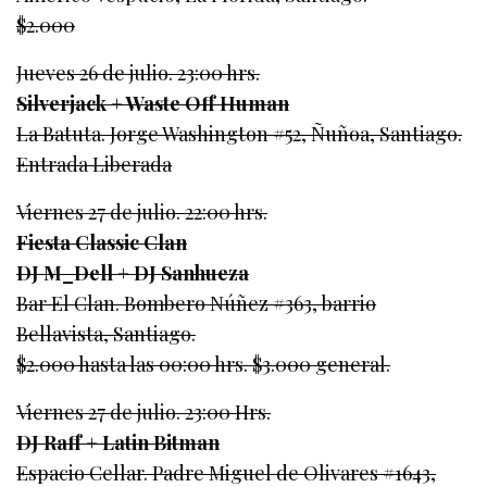
$2.000
Jueves 26 de julio. 23:00 hrs.
Silverjack + Waste Off Human
La Batuta. Jorge Washington #52, Ñuñoa, Santiago.
Entrada Liberada
Viernes 27 de julio. 22:00 hrs.
Fiesta Classic Clan
DJ M_Dell + DJ Sanhueza
Bar El Clan. Bombero Núñez #363, barrio
Bellavista, Santiago.
$2.000 hasta las 00:00 hrs. $3.000 general.
Viernes 27 de julio. 23:00 Hrs.
DJ Raff + Latin Bitman
Espacio Cellar. Padre Miguel de Olivares #1643,