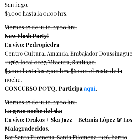
Santiago.
$3.000 hasta la 01:00 hrs.
Viernes 27 de julio. 23:00 hrs.
New Flash Party!
En vivo: Pedropiedra
Centro Cultural Amanda. Embajador Doussinague
#1767, local 0027, Vitacura, Santiago.
$3.000 hasta las 23:00 hrs. $6.000 el resto de la
noche.
CONCURSO POTQ. Participa
aquí
.
Viernes 27 de julio. 23:00 hrs.
La gran noche del ska
En vivo: Drakos + Ska Jazz + Betania López & Los
Malagradecidos.
Bar Santa Filomena. Santa Filomena #126, barrio