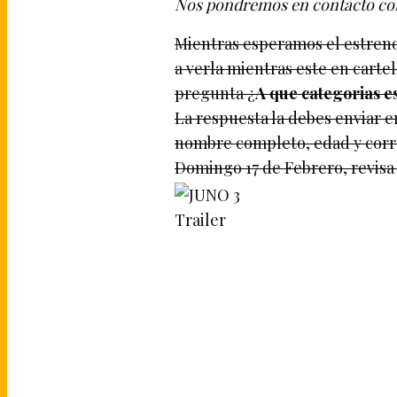
Nos pondremos en contacto co
Mientras esperamos el estreno 
a verla mientras este en carte
pregunta ¿
A que categorias 
La respuesta la debes enviar e
nombre completo, edad y corre
Domingo 17 de Febrero, revis
Trailer