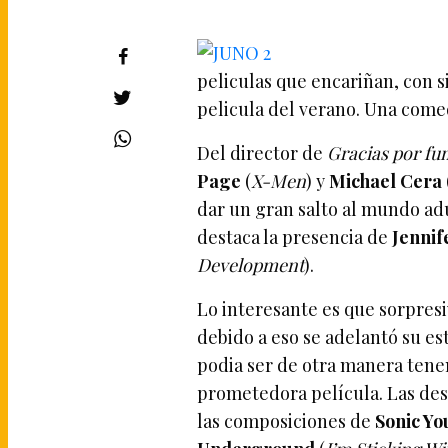
peliculas que encariñan, con s
pelicula del verano. Una com
Del director de
Gracias por fu
Page
(
X-Men
) y
Michael Cera
dar un gran salto al mundo ad
destaca la presencia de
Jenni
Development
).
Lo interesante es que sorpres
debido a eso se adelantó su es
podia ser de otra manera tenem
prometedora película. Las des
las composiciones de
Sonic Yo