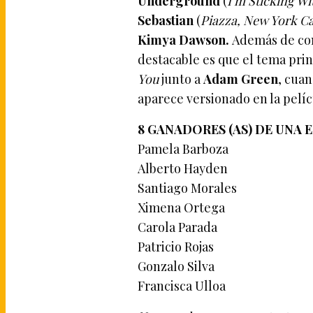
Underground
(
I’m Sticking Wi
Sebastian
(
Piazza, New York Ca
Kimya Dawson.
Además de co
destacable es que el tema prin
You
junto a
Adam Green
, cua
aparece versionado en la pelíc
8 GANADORES (AS) DE UNA 
Pamela Barboza
Alberto Hayden
Santiago Morales
Ximena Ortega
Carola Parada
Patricio Rojas
Gonzalo Silva
Francisca Ulloa