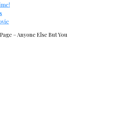
ime!
s
ovie
 Page – Anyone Else But You