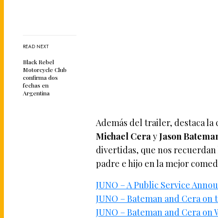
READ NEXT
Black Rebel
Motorcycle Club
confirma dos
fechas en
Argentina
Además del trailer, destaca la
Michael Cera
y
Jason Batema
divertidas, que nos recuerdan
padre e hijo en la mejor comedi
JUNO – A Public Service Ann
JUNO – Bateman and Cera on t
JUNO – Bateman and Cera on