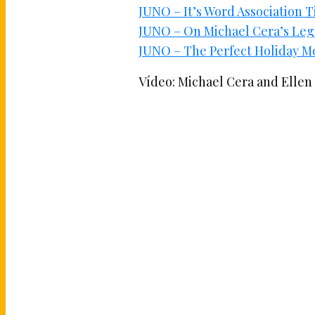
JUNO – It’s Word Association T
JUNO – On Michael Cera’s Leg
JUNO – The Perfect Holiday M
Vídeo: Michael Cera and Ellen