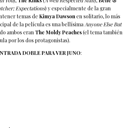
th You
),
The Kinks
(
A Well Respected Man
),
Belle &
tcher; Expectations
) y especialmente de la gran
ntener temas de
Kimya Dawson
en solitario, lo más
cipal de la película es una bellísima
Anyone Else But
ndo ambos eran
The Moldy Peaches
(el tema también
ula por los dos protagonistas).
ENTRADA DOBLE PARA VER JUNO
: