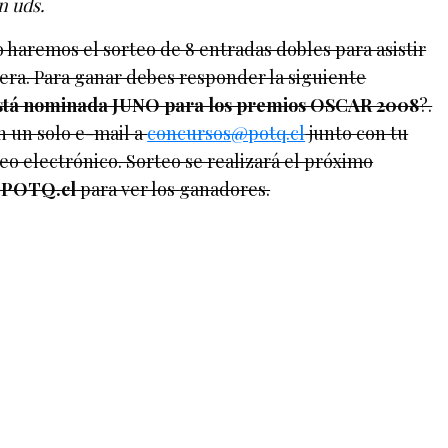
n uds.
haremos el sorteo de 8 entradas dobles para asistir
lera. Para ganar debes responder la siguiente
está nominada JUNO para los premios OSCAR 2008
?.
n un solo e-mail a
concursos@potq.cl
junto con tu
o electrónico. Sorteo se realizará el próximo
a
POTQ.cl
para ver los ganadores.