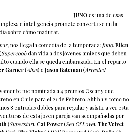
JUNO
es una de esas
impleza e inteligencia promete convertirse en la
edia sobre cómo madurar.
mar
, nos llega la comedia de la temporada:
Juno
.
Ellen
(
Supercool
) dan vida a dos jóvenes amigos que deben
ulto cuando ella se queda embarazada. En el reparto
fer Garner
(
Alias
) o
Jason Bateman
(
Arrested
ivamente fue nominada a 4 premios Oscar y que
treno en Chile para el 21 de Febrero. Ahhhh y como no
os 8 entradas dobles para regalar y asistir a ver esta
venturas de esta joven pareja van acompañadas por
uth
(
Superstar
),
Cat Power
(
Sea Of Love
),
The Velvet