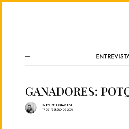
ENTREVIST
GANADORES: POTQ t
BY
FELIPE ARRIAGADA
17 DE FEBRERO DE 2008