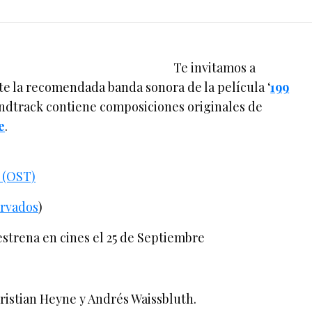
Te invitamos a
te la recomendada banda sonora de la película ‘
199
oundtrack contiene composiciones originales de
e
.
z (OST)
rvados
)
estrena en cines el 25 de Septiembre
istian Heyne y Andrés Waissbluth.