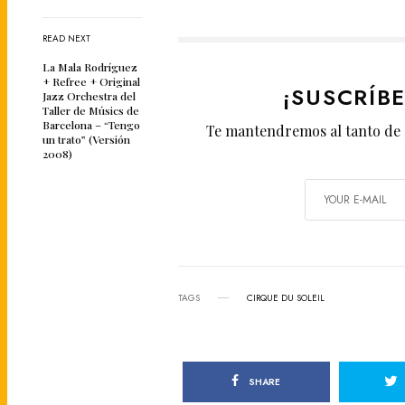
READ NEXT
La Mala Rodríguez
+ Refree + Original
¡SUSCRÍB
Jazz Orchestra del
Taller de Músics de
Barcelona – “Tengo
Te mantendremos al tanto de 
un trato” (Versión
2008)
TAGS
CIRQUE DU SOLEIL
SHARE