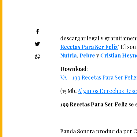
descargar legal y gratuitamen
Recetas Para Ser Feliz
‘. El s
Nutria
,
Pebre
y
Cristian Heyn
Download
:
VA – 199 Recetas Para Ser Feli
(15 Mb,
Algunos Derechos Rese
199 Recetas Para Ser Feliz
se 
————————
Banda Sonora producida por Cr