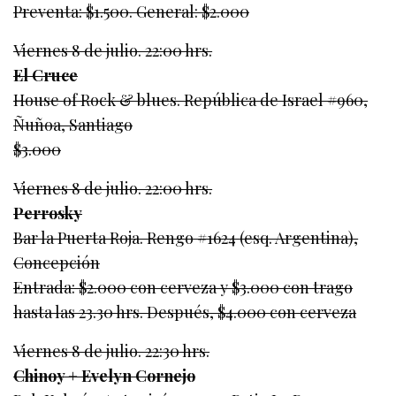
Preventa: $1.500. General: $2.000
Viernes 8 de julio. 22:00 hrs.
El Cruce
House of Rock & blues. República de Israel #960,
Ñuñoa, Santiago
$3.000
Viernes 8 de julio. 22:00 hrs.
Perrosky
Bar la Puerta Roja. Rengo #1624 (esq. Argentina),
Concepción
Entrada: $2.000 con cerveza y $3.000 con trago
hasta las 23.30 hrs. Después, $4.000 con cerveza
Viernes 8 de julio. 22:30 hrs.
Chinoy + Evelyn Cornejo