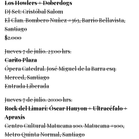
Los Howlers + Doberdogs
DJ Set: Cristóbal Salom
El Clan. Bombero Nuñez #363, Barrio Bellavista,
Santiago
$2.000
Jueves 7 de julio. 23:00 hrs.
Carito Plaza
Ópera Catedral. José Miguel de la Barra esq.
Merced, Santiago
Entrada Liberada
Jueves 7 de julio. 20:00 hrs.
Rock del Limarí: Óscar Hauyon + Ultracéfalo +
Apraxis
Centro Cultural Matucana 100. Matucana #100,
Metro Quinta Normal, Santiago