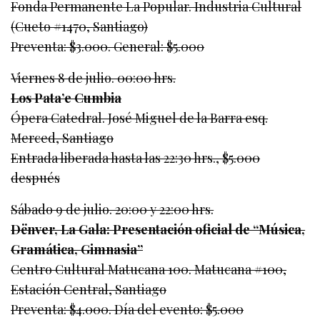
Fonda Permanente La Popular. Industria Cultural
(Cueto #1470, Santiago)
Preventa: $3.000. General: $5.000
Viernes 8 de julio. 00:00 hrs.
Los Pata’e Cumbia
Ópera Catedral. José Miguel de la Barra esq.
Merced, Santiago
Entrada liberada hasta las 22:30 hrs., $5.000
después
Sábado 9 de julio. 20:00 y 22:00 hrs.
Dënver, La Gala: Presentación oficial de “Música,
Gramática, Gimnasia”
Centro Cultural Matucana 100. Matucana #100,
Estación Central, Santiago
Preventa: $4.000. Día del evento: $5.000