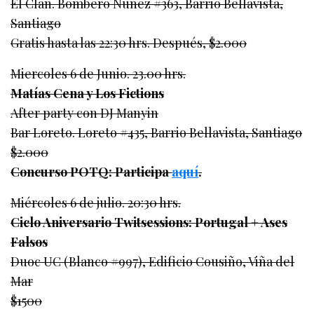
El Clan. Bombero Nuñez #363, Barrio Bellavista,
Santiago
Gratis hasta las 22:30 hrs. Después, $2.000
Miercoles 6 de Junio. 23.00 hrs.
Matías Cena y Los Fictions
After party con DJ Manyin
Bar Loreto. Loreto #435, Barrio Bellavista, Santiago
$2.000
Concurso POTQ: Participa
aquí
.
Miércoles 6 de julio. 20:30 hrs.
Ciclo Aniversario Twitsessions: Portugal + Ases
Falsos
Duoc UC (Blanco #997), Edificio Cousiño, Viña del
Mar
$1500