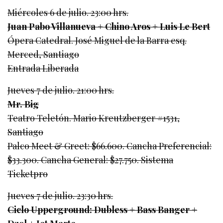
Miércoles 6 de julio. 23:00 hrs.
Juan Pabo Villanueva + Chino Aros + Luis Le Bert
Ópera Catedral. José Miguel de la Barra esq.
Merced, Santiago
Entrada Liberada
Jueves 7 de julio. 21:00 hrs.
Mr. Big
Teatro Teletón. Mario Kreutzberger #1531,
Santiago
Palco Meet & Greet: $66.600. Cancha Preferencial:
$33.300. Cancha General: $27.750. Sistema
Ticketpro
Jueves 7 de julio. 23:30 hrs.
Ciclo Upperground: Dubless + Bass Banger +