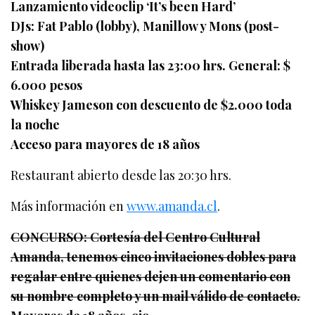
Lanzamiento videoclip ‘It’s been Hard’
DJs: Fat Pablo (lobby), Manillow y Mons (post-
show)
Entrada liberada hasta las 23:00 hrs. General: $
6.000 pesos
Whiskey Jameson con descuento de $2.000 toda
la noche
Acceso para mayores de 18 años
Restaurant abierto desde las 20:30 hrs.
Más información en
www.amanda.cl
.
CONCURSO: Cortesía del Centro Cultural
Amanda, tenemos cinco invitaciones dobles para
regalar entre quienes dejen un comentario con
su nombre completo y un mail válido de contacto.