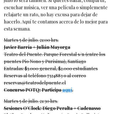
julio lo será también. Si quieres bailar, compartir,
escuchar música, ver una película o simplemente
relajarte un rato, no hay excusa para dejar de
hacerlo. Aquí te contamos acerca de lo mejor para
esta semana.
Martes 5 de julio. 21:00 hrs.
Javier Barría + Julián Mayorga
Teatro del Puente. Parque Forestal s/n (entre los
puentes Pío Nono y Purísima), Santiago
Entradas: $3.000 general, $2.000 estudiantes
Reservas al teléfono 7324883 o al correo
reservas@teatrodelpuente.cl
Concurso POTQ: Participa
aquí
.
Martes 5 de julio. 21:30 hrs.
Sesiones O’Clock: Diego Peralta + Cadenasso