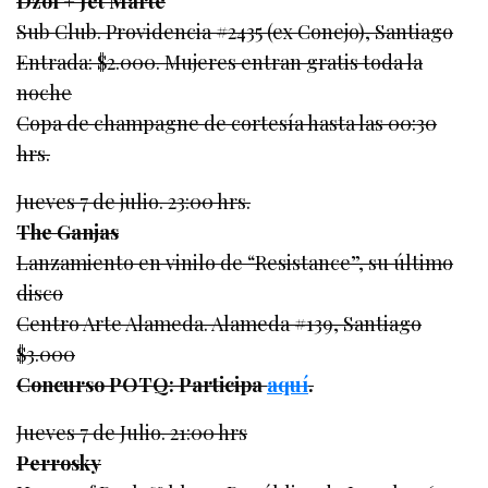
Dzol + Jet Marte
Sub Club. Providencia #2435 (ex Conejo), Santiago
Entrada: $2.000. Mujeres entran gratis toda la
noche
Copa de champagne de cortesía hasta las 00:30
hrs.
Jueves 7 de julio. 23:00 hrs.
The Ganjas
Lanzamiento en vinilo de “Resistance”, su último
disco
Centro Arte Alameda. Alameda #139, Santiago
$3.000
Concurso POTQ: Participa
aquí
.
Jueves 7 de Julio. 21:00 hrs
Perrosky