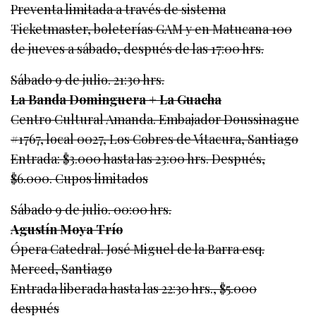
Preventa limitada a través de sistema
Ticketmaster, boleterías GAM y en Matucana 100
de jueves a sábado, después de las 17:00 hrs.
Sábado 9 de julio. 21:30 hrs.
La Banda Dominguera + La Guacha
Centro Cultural Amanda. Embajador Doussinague
#1767, local 0027, Los Cobres de Vitacura, Santiago
Entrada: $3.000 hasta las 23:00 hrs. Después,
$6.000. Cupos limitados
Sábado 9 de julio. 00:00 hrs.
Agustín Moya Trío
Ópera Catedral. José Miguel de la Barra esq.
Merced, Santiago
Entrada liberada hasta las 22:30 hrs., $5.000
después