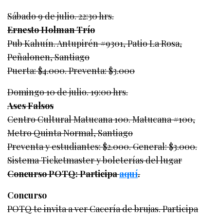
Sábado 9 de julio. 22:30 hrs.
Ernesto Holman Trío
Pub Kahuín. Antupirén #9301, Patio La Rosa,
Peñalonen, Santiago
Puerta: $4.000. Preventa: $3.000
Domingo 10 de julio. 19:00 hrs.
Ases Falsos
Centro Cultural Matucana 100. Matucana #100,
Metro Quinta Normal, Santiago
Preventa y estudiantes: $2.000. General: $3.000.
Sistema Ticketmaster y boleterías del lugar
Concurso POTQ: Participa
aquí
.
Concurso
POTQ te invita a ver Cacería de brujas. Participa