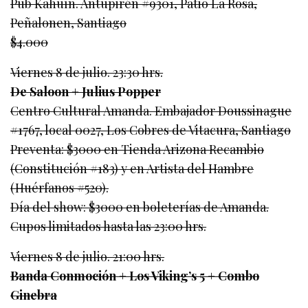
Pub Kahuín. Antupirén #9301, Patio La Rosa,
Peñalonen, Santiago
$4.000
Viernes 8 de julio. 23:30 hrs.
De Saloon + Julius Popper
Centro Cultural Amanda. Embajador Doussinague
#1767, local 0027, Los Cobres de Vitacura, Santiago
Preventa: $3000 en Tienda Arizona Recambio
(Constitución #183) y en Artista del Hambre
(Huérfanos #520).
Día del show: $3000 en boleterías de Amanda.
Cupos limitados hasta las 23:00 hrs.
Viernes 8 de julio. 21:00 hrs.
Banda Conmoción + Los Viking’s 5 + Combo
Ginebra