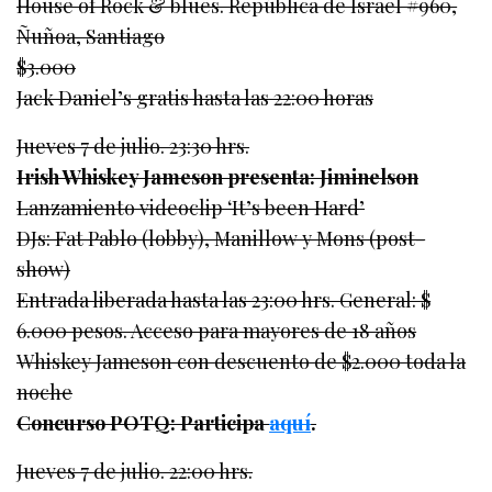
House of Rock & blues. República de Israel #960,
Ñuñoa, Santiago
$3.000
Jack Daniel’s gratis hasta las 22:00 horas
Jueves 7 de julio. 23:30 hrs.
Irish Whiskey Jameson presenta: Jiminelson
Lanzamiento videoclip ‘It’s been Hard’
DJs: Fat Pablo (lobby), Manillow y Mons (post-
show)
Entrada liberada hasta las 23:00 hrs. General: $
6.000 pesos. Acceso para mayores de 18 años
Whiskey Jameson con descuento de $2.000 toda la
noche
Concurso POTQ: Participa
aquí
.
Jueves 7 de julio. 22:00 hrs.