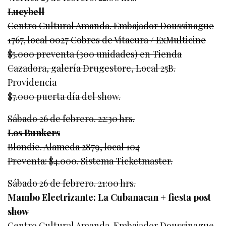
Lucybell
Centro Cultural Amanda. Embajador Doussinague
1767, local 0027 Cobres de Vitacura / ExMulticine
$5.000 preventa (300 unidades) en Tienda
Cazadora, galería Drugestore, Local 25B.
Providencia
$7.000 puerta día del show.
Sábado 26 de febrero. 22:30 hrs.
Los Bunkers
Blondie. Alameda 2879, local 104
Preventa: $4.000. Sistema Ticketmaster.
Sábado 26 de febrero. 21:00 hrs.
Mambo Electrizante: La Cubanacan + fiesta post
show
Centro Cultural Amanda. Embajador Doussinague