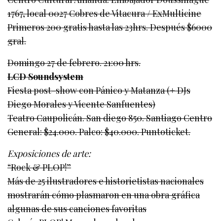
1767, local 0027 Cobres de Vitacura / ExMulticine
Primeros 200 gratis hasta las 23hrs. Después $6000
gral.
Domingo 27 de febrero. 21:00 hrs.
LCD Soundsystem
Fiesta post-show con Pánico y Matanza (+ DJs
Diego Morales y Vicente Sanfuentes)
Teatro Caupolicán. San diego 850. Santiago Centro
General: $24.000. Palco: $40.000. Puntoticket.
Exposiciones de arte:
“Rock & PLOP!”
Más de 25 ilustradores e historietistas nacionales
mostrarán cómo plasmaron en una obra gráfica
algunas de sus canciones favoritas