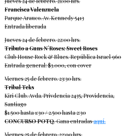
Jueves 24 de febrero. 21:00 hrs.
Francisca Valenzuela
Parque Arauco. Av. Kennedy 5413
Entrada liberada
Jueves 24 de febrero. 22:00 hrs.
Tributo a Guns N´Roses: Sweet Roses
Club House Rock & Blues. República Israel 960
Entrada general: $3.000, con cover
Viernes 25 de febrero. 23:30 hrs.
Tribal Teks
Kiri Club. Avda. Privdencia 2435, Providencia,
Santiago
$1.500 hasta 1:30 / 2.500 hasta 2:30
CONCURSO POTQ
. Gana entradas
aquí.
Viernes 25 de febrero. 22:00 hrs.