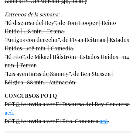
Galería PLOP! Merced 349, local 7
Estrenos de la semana:
“El discurso del Rey”, de Tom Hooper | Reino
Unido | 118 min. | Drama.
“Amigos con derecho”, de FIvan Reitman | Estados
Unidos | 108 min. | Comedia.
“El rito”, de Mikael Håfström | Estados Unidos | 114
min. | Terror.
“Las aventuras de Sammy”, de Ben Stassen |
Bélgica | 88 min. | Animación.
CONCURSOS POTQ
POTQ te invita a ver El Discurso del Rey. Concursa
acá.
POTQ te invita a ver El Rito. Concursa
acá
.