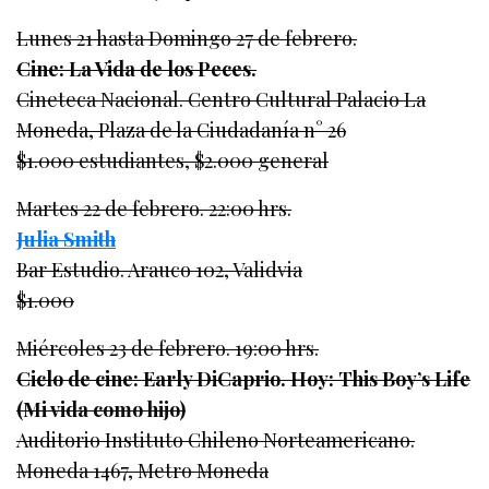
Lunes 21 hasta Domingo 27 de febrero.
Cine: La Vida de los Peces.
Cineteca Nacional. Centro Cultural Palacio La
Moneda, Plaza de la Ciudadanía n° 26
$1.000 estudiantes, $2.000 general
Martes 22 de febrero. 22:00 hrs.
Julia Smith
Bar Estudio. Arauco 102, Validvia
$1.000
Miércoles 23 de febrero. 19:00 hrs.
Ciclo de cine: Early DiCaprio. Hoy: This Boy’s Life
(Mi vida como hijo)
Auditorio Instituto Chileno Norteamericano.
Moneda 1467, Metro Moneda