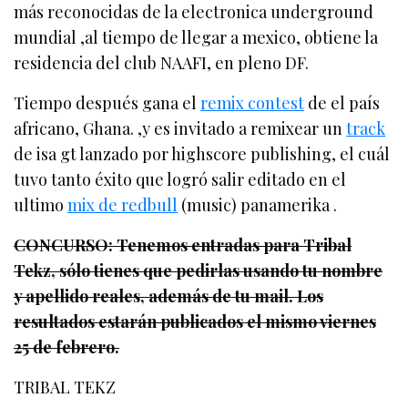
más reconocidas de la electronica underground
mundial ,al tiempo de llegar a mexico, obtiene la
residencia del club NAAFI, en pleno DF.
Tiempo después gana el
remix contest
de el país
africano, Ghana. ,y es invitado a remixear un
track
de isa gt lanzado por highscore publishing, el cuál
tuvo tanto éxito que logró salir editado en el
ultimo
mix de redbull
(music) panamerika .
CONCURSO: Tenemos entradas para Tribal
Tekz, sólo tienes que pedirlas usando tu nombre
y apellido reales, además de tu mail. Los
resultados estarán publicados el mismo viernes
25 de febrero.
TRIBAL TEKZ