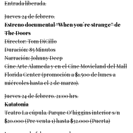
Entrada liberada.
Jueves 24 de febrero.
Estreno documental “When you´re strange” de
The Doors
Director: Tom DiCillo
Duración: 85 Minutos
Narración: Johnny Deep
Cine Arte Alameda y en el Cine Movieland del Mall
Florida Center (promoción a $1.500 de lunes a
miércoles hasta el 2 de marzo).
Jueves 24 de febrero. 21:00 hrs.
Katatonia
Teatro La cúpula. Parque O’higgins interior s/n
$20.000 (Pre venta 1) hasta $32.000 (Puerta)