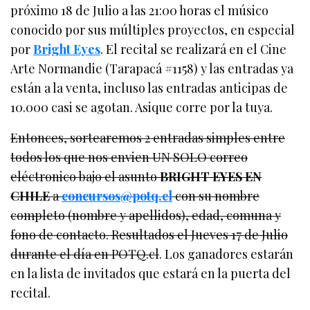
próximo 18 de Julio a las 21:00 horas el músico
conocido por sus múltiples proyectos, en especial
por
Bright Eyes
. El recital se realizará en el Cine
Arte Normandie (Tarapacá #1158) y las entradas ya
están a la venta, incluso las entradas anticipas de
10.000 casi se agotan. Asique corre por la tuya.
Entonces, sortearemos 2 entradas simples entre
todos los que nos envien UN SOLO correo
eléctronico bajo el asunto
BRIGHT EYES EN
CHILE
a
concursos@potq.cl
con su nombre
completo (nombre y apellidos), edad, comuna y
fono de contacto. Resultados el Jueves 17 de Julio
durante el día en POTQ.cl
. Los ganadores estarán
en la lista de invitados que estará en la puerta del
recital.