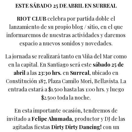
ESTE SÁBADO 25 DE ABRIL EN SURREAL
RIOT CLUB
celebra por partida doble el
lanzamiento de su propio blog / sitio, en el que
informaremos de nuestras actividades y daremos
espacio a nuevos sonidos y novedades.
La jornada se realizará tanto en Viña del Mar como
en la capital. En Santiago será este
sábado 25 de
abril
a las
23:30 hrs.
en
Surreal
, ubicado en
Constitución 187, Plaza Camilo Mori, Bellavista. La
entrada estará a $1.500 hasta las 1:00 hrs. y luego
$2.500 toda la noche.
En esta importante ocasión, tendremos de
invitado a
Felipe Ahumada
, productor y DJ de las
agitadas fiestas
Dirty Dirty Dancing!
con un