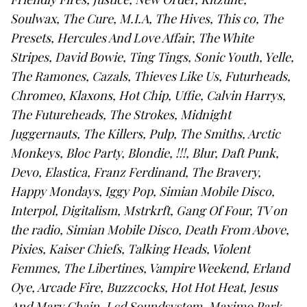
Soulwax, The Cure, M.I.A, The Hives, This co, The
Presets, Hercules And Love Affair, The White
Stripes, David Bowie, Ting Tings, Sonic Youth, Yelle,
The Ramones, Cazals, Thieves Like Us, Futurheads,
Chromeo, Klaxons, Hot Chip, Uffie, Calvin Harrys,
The Futureheads, The Strokes, Midnight
Juggernauts, The Killers, Pulp, The Smiths, Arctic
Monkeys, Bloc Party, Blondie, !!!, Blur, Daft Punk,
Devo, Elastica, Franz Ferdinand, The Bravery,
Happy Mondays, Iggy Pop, Simian Mobile Disco,
Interpol, Digitalism, Mstrkrft, Gang Of Four, TV on
the radio, Simian Mobile Disco, Death From Above,
Pixies, Kaiser Chiefs, Talking Heads, Violent
Femmes, The Libertines, Vampire Weekend, Erland
Oye, Arcade Fire, Buzzcocks, Hot Hot Heat, Jesus
And Mary Chain, Lcd Soundsystem, Maximo Park,