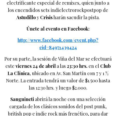
electrificante especial de remixes, quien junto a
los encendidos sets indielectrorockpostpop de
Astudillo
y
Crisis
harán sacudir la pista.
Únete al evento en Facebook:
http://www.facebook.com/event.php?
eid=84971439424
Por su parte, la sesión de Viña del Mar se efectuará
este
viernes 24 de abril
a las
23:30 hrs.
en el
Club
La Clínica
, ubicado en Av. San Martín con 7 y 1 ½
Norte. La entrada tendrá un valor de $1.500 hasta
las 12:30 hrs. y luego $2.000.
Sanguineti
abrirá la noche con una selección
cargada de los clásicos sonidos del post punk,
british pop e indie rock más frenético, para dar