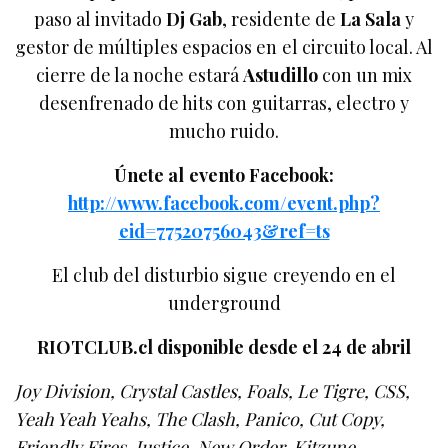
paso al invitado
Dj Gab
, residente de
La Sala
y
gestor de múltiples espacios en el circuito local. Al
cierre de la noche estará
Astudillo
con un mix
desenfrenado de hits con guitarras, electro y
mucho ruido.
Únete al
evento Facebook:
http://www.facebook.com/event.php?
eid=77520756043&ref=ts
El club del disturbio sigue creyendo en el
underground
RIOTCLUB.cl disponible desde el 24 de abril
Joy Division, Crystal Castles, Foals, Le Tigre, CSS,
Yeah Yeah Yeahs, The Clash, Panico, Cut Copy,
Friendly Fires, Justice, New Order, Kitzune,