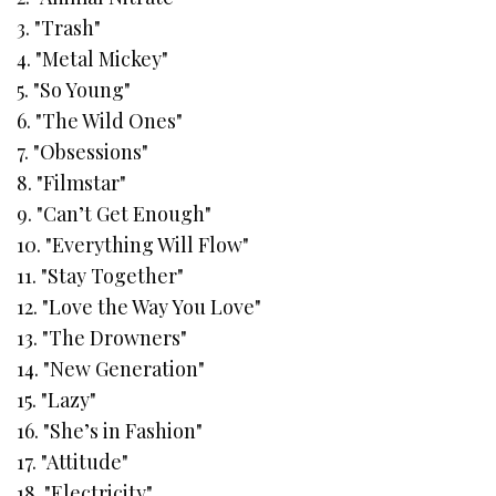
3. "Trash"
4. "Metal Mickey"
5. "So Young"
6. "The Wild Ones"
7. "Obsessions"
8. "Filmstar"
9. "Can’t Get Enough"
10. "Everything Will Flow"
11. "Stay Together"
12. "Love the Way You Love"
13. "The Drowners"
14. "New Generation"
15. "Lazy"
16. "She’s in Fashion"
17. "Attitude"
18. "Electricity"