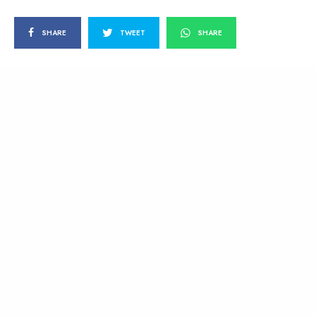
SHARE
TWEET
SHARE
SUB BANDAS DE AYER Y HOY… Un
recorrido por el underground con el
Hermano Buensaber #6
BY
HERMANO BUENSABER
2 DE JUNIO DE 2008
N°6:
The Mentors
, Vapores Anales.