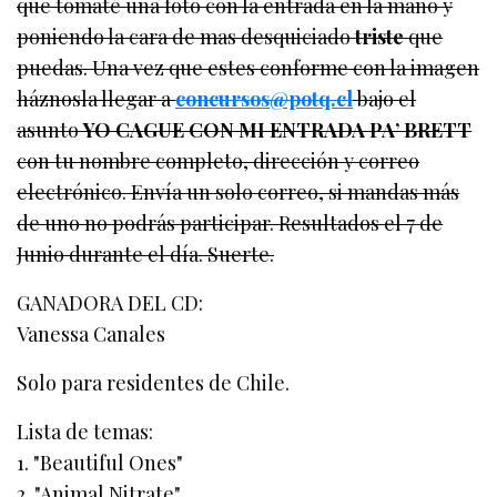
que tomaté una foto con la entrada en la mano y
poniendo la cara de mas desquiciado
triste
que
puedas. Una vez que estes conforme con la imagen
háznosla llegar a
concursos@potq.cl
bajo el
asunto
YO CAGUE CON MI ENTRADA PA’ BRETT
con tu nombre completo, dirección y correo
electrónico. Envía un solo correo, si mandas más
de uno no podrás participar. Resultados el 7 de
Junio durante el día. Suerte.
GANADORA DEL CD:
Vanessa Canales
Solo para residentes de Chile.
Lista de temas:
1. "Beautiful Ones"
2. "Animal Nitrate"