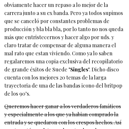
obviamente hacer un repaso a lo mejor de la
carrera junto a su ex banda. Pero ya todos supimos
que se canceló por constantes problemas de
producción y bla bla bla, por lo tanto no nos queda
más que entristecernos y hacer algo por uds. y
claro tratar de compensar de alguna manera el
mal rato que estan viviendo. Como ya lo saben
regalaremos una copia exclusiva del recopilatorio
de grande éxitos de Suede "
Singles
". Dicho disco
cuenta con los mejores 20 temas de la larga
trayectoria de una de las bandas icono del britpop
de los 90’s.
Queremos hacer ganar a los verdaderos fanáticos
y especialmente a los que ya habian comprado la
entrada y se quedaron con los crespos hechos. Así