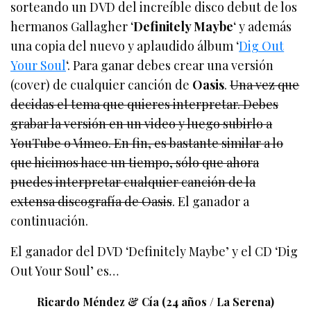
sorteando un DVD del increíble disco debut de los
hermanos Gallagher ‘
Definitely Maybe
‘ y además
una copia del nuevo y aplaudido álbum ‘
Dig Out
Your Soul
‘. Para ganar debes crear una versión
(cover) de cualquier canción de
Oasis
.
Una vez que
decidas el tema que quieres interpretar. Debes
grabar la versión en un video y luego subirlo a
YouTube o Vimeo. En fin, es bastante similar a lo
que hicimos hace un tiempo, sólo que ahora
puedes interpretar cualquier canción de la
extensa discografía de Oasis
. El ganador a
continuación.
El ganador del DVD ‘Definitely Maybe’ y el CD ‘Dig
Out Your Soul’ es…
Ricardo Méndez & Cía (24 años / La Serena)