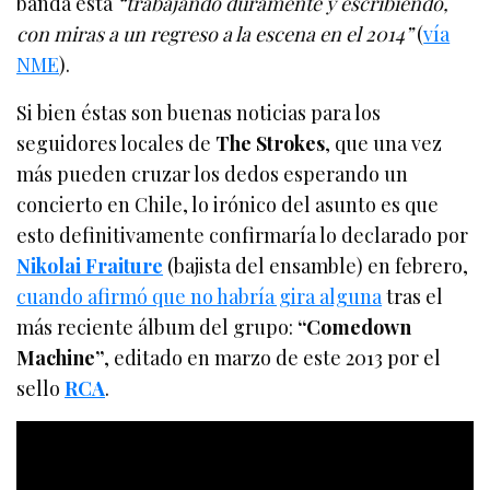
banda está
“trabajando duramente y escribiendo,
con miras a un regreso a la escena en el 2014”
(
vía
NME
).
Si bien éstas son buenas noticias para los
seguidores locales de
The Strokes
, que una vez
más pueden cruzar los dedos esperando un
concierto en Chile, lo irónico del asunto es que
esto definitivamente confirmaría lo declarado por
Nikolai Fraiture
(bajista del ensamble) en febrero,
cuando afirmó que no habría gira alguna
tras el
más reciente álbum del grupo:
“Comedown
Machine”
, editado en marzo de este 2013 por el
sello
RCA
.