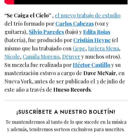
“Se Caiga el Cielo”
,
el nuevo trabajo de estudio
del trío formado por
Carlos Cabezas
(voz y
guitarra),
Silvio Paredes
(bajo) y
Edita Rojas
(batería), fue producido por
Cristián Heyne
(el
mismo que ha trabajado con
Gepe
,
Javiera Mena
,
Nicole
,
Camila Moreno
,
Dënver
y muchos otros).
Su mezcla fue realizada por
Héctor Castillo
y su
masterización estuvo a cargo de
Dave McNair
, en
Nueva York, antes de ser publicado el 3 de julio de
este año a través de
Hueso Records
.
¡SUSCRÍBETE A NUESTRO BOLETÍN!
Te mantendremos al tanto de lo que sucede en la música
y además, tendremos sorteos exclusivos para suscrites.