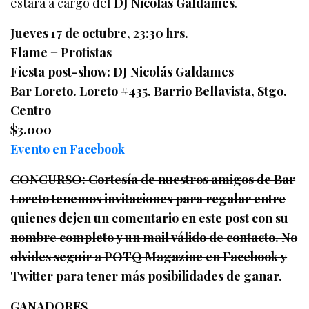
estará a cargo del
DJ Nicolás Galdames
.
Jueves 17 de octubre, 23:30 hrs.
Flame + Protistas
Fiesta post-show: DJ Nicolás Galdames
Bar Loreto. Loreto #435, Barrio Bellavista, Stgo.
Centro
$3.000
Evento en Facebook
CONCURSO: Cortesía de nuestros amigos de Bar
Loreto tenemos invitaciones para regalar entre
quienes dejen un comentario en este post con su
nombre completo y un mail válido de contacto. No
olvides seguir a POTQ Magazine en Facebook y
Twitter para tener más posibilidades de ganar.
GANADORES