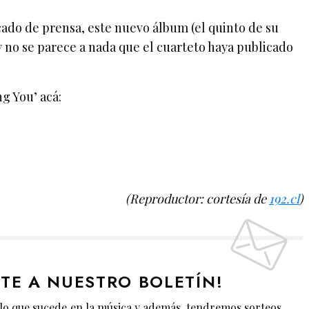
ado de prensa, este nuevo álbum (el quinto de su
 no se parece a nada que el cuarteto haya publicado
g You’ acá:
(Reproductor: cortesía de
192.cl
)
ETE A NUESTRO BOLETÍN!
lo que sucede en la música y además, tendremos sorteos