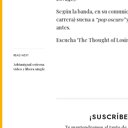
Según la banda, en su comunic
carrera) suena a
“pop oscuro”
y
antes.
Escucha ‘The Thought of Losin
READ NEXT
Adrianigual estrena
video y libera single
¡SUSCRÍB
Te mantendremos al tanto de 