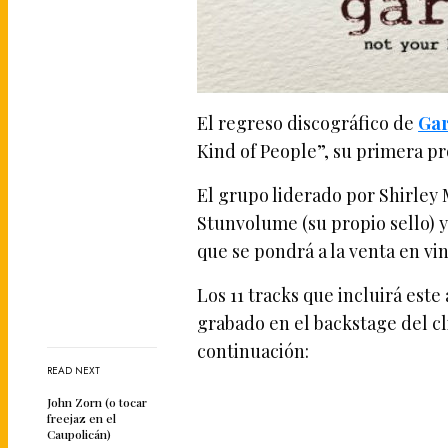
El regreso discográfico de
Ga
Kind of People”, su primera pr
El grupo liderado por Shirley 
Stunvolume (su propio sello) y
que se pondrá a la venta en vi
Los 11 tracks que incluirá es
grabado en el backstage del cl
continuación:
READ NEXT
John Zorn (o tocar
freejaz en el
Caupolicán)