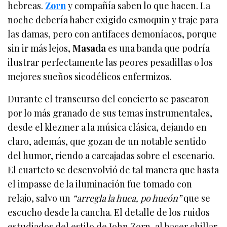
hebreas.
Zorn
y compañía saben lo que hacen. La
noche debería haber exigido esmoquin y traje para
las damas, pero con antifaces demoníacos, porque
sin ir más lejos,
Masada
es una banda que podría
ilustrar perfectamente las peores pesadillas o los
mejores sueños sicodélicos enfermizos.
Durante el transcurso del concierto se pasearon
por lo más granado de sus temas instrumentales,
desde el klezmer a la música clásica, dejando en
claro, además, que gozan de un notable sentido
del humor, riendo a carcajadas sobre el escenario.
El cuarteto se desenvolvió de tal manera que hasta
el impasse de la iluminación fue tomado con
relajo, salvo un
“arregla la huea, po hueón”
que se
escucho desde la cancha. El detalle de los ruidos
estudiados del estilo de John Zorn, al hacer chillar