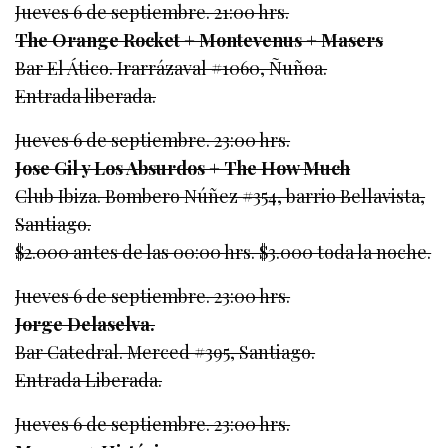
Jueves 6 de septiembre. 21:00 hrs.
The Orange Rocket + Montevenus + Masers
Bar El Ático. Irarrázaval #1060, Ñuñoa.
Entrada liberada.
Jueves 6 de septiembre. 23:00 hrs.
Jose Gil y Los Absurdos + The How Much
Club Ibiza. Bombero Núñez #354, barrio Bellavista,
Santiago.
$2.000 antes de las 00:00 hrs. $3.000 toda la noche.
Jueves 6 de septiembre. 23:00 hrs.
Jorge Delaselva.
Bar Catedral. Merced #395, Santiago.
Entrada Liberada.
Jueves 6 de septiembre. 23:00 hrs.