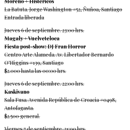
Moreno + Histéricos
La Batuta. Jorge Washington #52, Ñuñoa, Santiago
Entrada liberada
Jueves 6 de septiembre. 23:00 hrs.
Magaly + Vuelveteloca
Fiesta post-show: DJ Fran Horror
Centro Arte Alameda. Av. Libertador Bernardo
O’Higgins #139, Santiago
$2.000 hasta las 00:00 hrs.
Jueves 6 de septiembre. 22:00 hrs.
Kaskivano
Sala Fusa. Avenida República de Croacia #0498,
Antofagasta.
$2.500 general.
Viernes 7 de septiembre. 21:00 hrs.