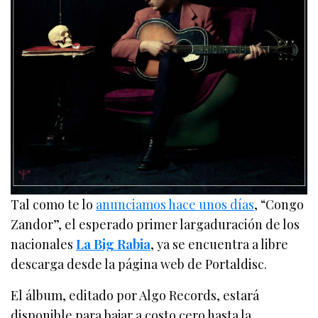
Tal como te lo
anunciamos hace unos días
, “Congo
Zandor”, el esperado primer largaduración de los
nacionales
La Big Rabia
, ya se encuentra a libre
descarga desde la página web de Portaldisc.
El álbum, editado por Algo Records, estará
disponible para bajar a costo cero hasta la