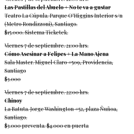
Las Pastillas del Abuelo + No te va a gustar
Teatro La Cúpula. Parque O’Higgins Interior s/n
(Metro Rondizzoni), Santiago.
$15.000. Sistema Ticketek.
Viernes 7 de septiembre. 21:00 hrs.
Cómo Asesinar a Felipes + La Mano Ajena
Sala Master. Miguel Claro #509, Providencia,
Santiago
$3.000
Viernes 7 de septiembre. 22:00 hrs.
Chinoy
La Batuta. Jorge Washington #52, plaza Ñuñoa,
Santiago.
$3.000 preventa. $4.000 en puerta