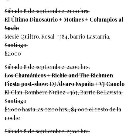
Sábado 8 de septiembre. 21:00 hrs.
El Último Dinosaurio + Motines + Columpios al
Suelo
Mesié Quiltro. Rosal #384, barrio Lastarria,
Santiago.
$2.000
Sábado 8 de septiembre. 22:00 hrs.
Los Chamánicos + Richie and The Richmen
Fiesta post-show: DJ Álvaro España + VJ Canelo
El Clan. Bombero Nuñez #363, Barrio Bellavista,
Santiago
$3.000 hasta las 02:00 hrs., $4.000 el resto de la
noche
Sábado 8 de septiembre. 23:00 hrs.