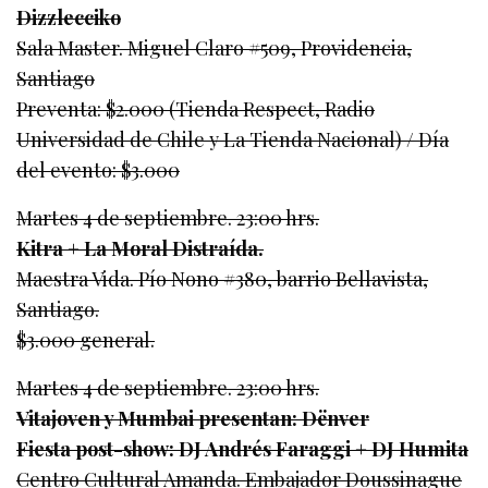
Dizzlecciko
Sala Master. Miguel Claro #509, Providencia,
Santiago
Preventa: $2.000 (Tienda Respect, Radio
Universidad de Chile y La Tienda Nacional) / Día
del evento: $3.000
Martes 4 de septiembre. 23:00 hrs.
Kitra + La Moral Distraída.
Maestra Vida. Pío Nono #380, barrio Bellavista,
Santiago.
$3.000 general.
Martes 4 de septiembre. 23:00 hrs.
Vitajoven y Mumbai presentan: Dënver
Fiesta post-show: DJ Andrés Faraggi + DJ Humita
Centro Cultural Amanda. Embajador Doussinague