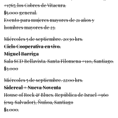
#1767, los Cobres de Vitacura.
$5.000 general.
Evento para mujeres mayores de 21 años y
hombres mayores de 23.
Miércoles 5 de septiembre. 20:30 hrs.
Ciclo Cooperativa en vivo.
Miguel Barriga
Sala SCD Bellavista. Santa Filomena #110, Santiago.
$3.000
Miércoles 5 de septiembre. 22:00 hrs.
Sidereal + Nueva Noventa
House of Rock & Blues. República de Israel #960
(esq. Salvador), Ñuñoa, Santiago
$1.000.