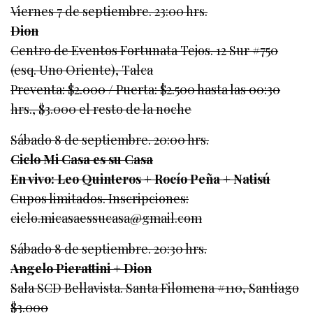
Viernes 7 de septiembre. 23:00 hrs.
Dion
Centro de Eventos Fortunata Tejos. 12 Sur #750
(esq. Uno Oriente), Talca
Preventa: $2.000 / Puerta: $2.500 hasta las 00:30
hrs., $3.000 el resto de la noche
Sábado 8 de septiembre. 20:00 hrs.
Ciclo Mi Casa es su Casa
En vivo: Leo Quinteros + Rocío Peña + Natisú
Cupos limitados. Inscripciones:
ciclo.micasaessucasa@gmail.com
Sábado 8 de septiembre. 20:30 hrs.
Angelo Pierattini + Dion
Sala SCD Bellavista. Santa Filomena #110, Santiago
$3.000