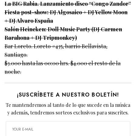
La BIG Rabia. Lanzamiento disco “Congo Zandor”
Fiesta post-show: DJ Algosaico + DJ Yellow Moon
+ DJ Alvaro España
Salón Heineken: Doll Music Party (DJ Carmen
Barahona + DJ Tripmonkey)
Bar Loreto. Loreto #435, barrio Bellavista,
Santiago.
$3.000 hasta las 00:00 hrs. $4.000 el resto de la
noche.
¡SUSCRÍBETE A NUESTRO BOLETÍN!
Te mantendremos al tanto de lo que sucede en la música
y además, tendremos sorteos exclusivos para suscrites.