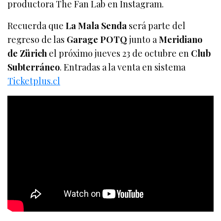
productora The Fan Lab en Instagram.
Recuerda que
La Mala Senda
será parte del
regreso de las
Garage POTQ
junto a
Meridiano
de Zürich
el próximo jueves 23 de octubre en
Club
Subterráneo
. Entradas a la venta en sistema
Ticketplus.cl