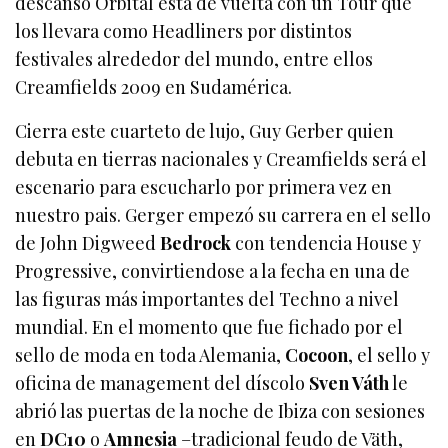
descanso Orbital esta de vuelta con un Tour que
los llevara como Headliners por distintos
festivales alrededor del mundo, entre ellos
Creamfields 2009 en Sudamérica.
Cierra este cuarteto de lujo, Guy Gerber quien
debuta en tierras nacionales y Creamfields será el
escenario para escucharlo por primera vez en
nuestro pais. Gerger
empezó su carrera en el sello
de John Digweed
Bedrock
con tendencia House y
Progressive, convirtiendose a la fecha en una de
las figuras más importantes del Techno a nivel
mundial. En el momento que fue fichado por el
sello de moda en toda Alemania,
Cocoon
, el sello y
oficina de management del díscolo
Sven Váth
le
abrió las puertas de la noche de Ibiza con sesiones
en
DC10
o
Amnesia
–tradicional feudo de Väth,