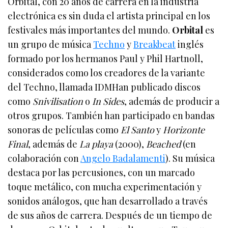
Orbital, con 20 años de carrera en la industria
electrónica es sin duda el artista principal en los
festivales más importantes del mundo.
Orbital
es
un grupo de música
Techno
y
Breakbeat
inglés
formado por los hermanos Paul y Phil Hartnoll,
considerados como los creadores de la variante
del Techno, llamada IDMHan publicado discos
como
Snivilisation
o
In Sides
, además de producir a
otros grupos. También han participado en bandas
sonoras de películas como
El Santo
y
Horizonte
Final
, además de
La playa
(2000),
Beached
(en
colaboración con
Angelo Badalamenti
). Su música
destaca por las percusiones, con un marcado
toque metálico, con mucha experimentación y
sonidos análogos, que han desarrollado a través
de sus años de carrera. Después de un tiempo de