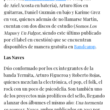
de Ariel Acosta en batería), Arturo Ríos en
guitarras, Daniel Guzmán en bajo y Karime Grez
en voz, quienes además de no llamarse Martín,
cuentan con dos discos de estudio (
Somos Los
Mapas
y
Un Fulgor
, siendo este último publicado
por el label en cuestión) que se encuentran
disponibles de manera gratuita en
Bandcamp
.
Las Naves
Dúo conformado por los ex integrantes de la
banda Termita, Arturo Figueroa y Roberto Rojas,
quienes mezclan la electrónica, el pop, el folk, el
rock con un poco de psicodelia. Son también uno
de los proyectos más prolíficos del sello, llegando
a lanzar dos álbumes el mismo año:
Una tormenta
se acerca
y
Nazca
, ambos publicados en 2013 por