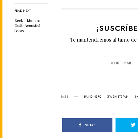
READ NEXT
Beck – Modern
¡SUSCRÍB
Guilt (Acoustic)
[2009]
Te mantendremos al tanto de 
TAGS
BAND HERO
GWEN STEFANI
N
SHARE