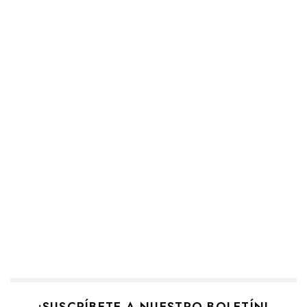
¡SUSCRÍBETE A NUESTRO BOLETÍN!