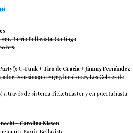
uí
es
#61, Barrio Bellavista, Santiago
00 hrs.
arty!): C-Funk + Tiro de Gracia + Jimmy Fernández
ador Doussinague #1767, local 0027, Los Cobres de
) a través de sistema Ticketmaster y en puerta hasta
enechi + Carolina Nissen
mena 110, Barrio Bellavista