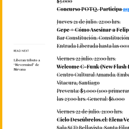
$3.000
Concurso POTQ. Participa
aq
Jueves 21 de julio. 22:00 hrs.
Gepe + Cómo Asesinar a Felip
Bar Constitución. Constitución 
Entrada Liberada hasta las 00:
READ NEXT
Viernes 22 julio. 22:00 hrs.
Liberan tributo a
“Nevermind” de
Welcome C-Funk (New Flash P
Nirvana
Centro Cultural Amanda. Embaj
Vitacura, Santiago
Preventa: $3.000 (100 primeras
las 23:00 hrs. General: $6.000
Viernes 22 de julio. 21:00 hrs.
Ciclo Descúbrelos.cl: Elena V
Sala SCD Bellavista. Santa Filo