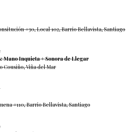
onsitución #30, Local 102, Barrio Bellavista, Santiago
.
s: Mano Inquieta + Sonora de Llegar
o Cousiño, Viña del Mar
.
mena #110, Barrio Bellavista, Santiago
.