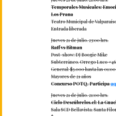
Temporales Musicales: Emocio
Los Prana
Teatro Municipal de Valparaís
Entrada liberada
Jueves 21 de julio. 23:00 hrs.
Raff vs Bitman
Post-show: DJ Boogie Mike
Subterráneo. Orrego Luco #46,
General: $3.000 hasta las 01:00 
Mayores de 21 años
Concurso POTQ. Participa
aq
Jueves 21 de julio. 21:00 hrs.
Ciclo Descúbrelos.cl: La Gua
Sala SCD Bellavista. Santa Filo