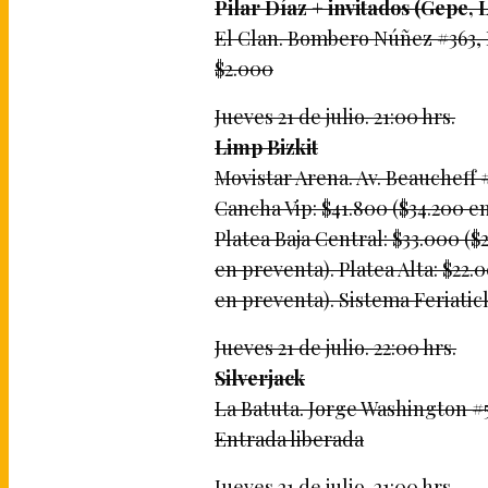
Pilar Díaz + invitados (Gepe, 
El Clan. Bombero Núñez #363, B
$2.000
Jueves 21 de julio. 21:00 hrs.
Limp Bizkit
Movistar Arena. Av. Beaucheff 
Cancha Vip: $41.800 ($34.200 en
Platea Baja Central: $33.000 ($
en preventa). Platea Alta: $22.
en preventa). Sistema Feriatic
Jueves 21 de julio. 22:00 hrs.
Silverjack
La Batuta. Jorge Washington #
Entrada liberada
Jueves 21 de julio. 21:00 hrs.