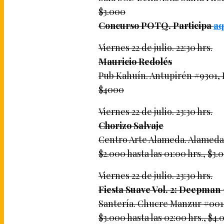
$3.000
Concurso POTQ. Participa
aq
Viernes 22 de julio. 22:30 hrs.
Mauricio Redolés
Pub Kahuín. Antupirén #9301, 
$4000
Viernes 22 de julio. 23:30 hrs.
Chorizo Salvaje
Centro Arte Alameda. Alameda 
$2.000 hasta las 01:00 hrs., $3
Viernes 22 de julio. 23:30 hrs.
Fiesta Suave Vol. 2: Deepman
Santería. Chucre Manzur #001,
$3.000 hasta las 02:00 hrs., $4