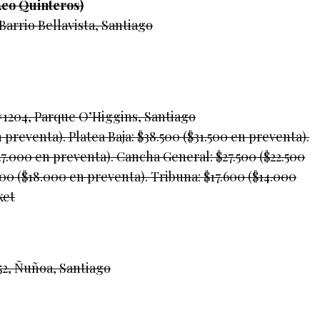
Leo Quinteros)
arrio Bellavista, Santiago
#1204, Parque O’Higgins, Santiago
 preventa). Platea Baja: $38.500 ($31.500 en preventa).
27.000 en preventa). Cancha General: $27.500 ($22.500
000 ($18.000 en preventa). Tribuna: $17.600 ($14.000
ket
52, Ñuñoa, Santiago