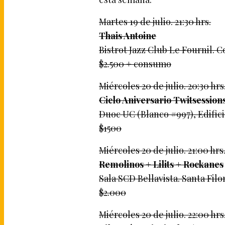
Martes 19 de julio. 21:30 hrs.
Thais Antoine
Bistrot Jazz Club Le Fournil. C
$2.500 + consumo
Miércoles 20 de julio. 20:30 hrs
Ciclo Aniversario Twitsession
Duoc UC (Blanco #997), Edifici
$1500
Miércoles 20 de julio. 21:00 hrs
Remolinos + Lilits + Rockanes
Sala SCD Bellavista. Santa Filo
$2.000
Miércoles 20 de julio. 22:00 hrs