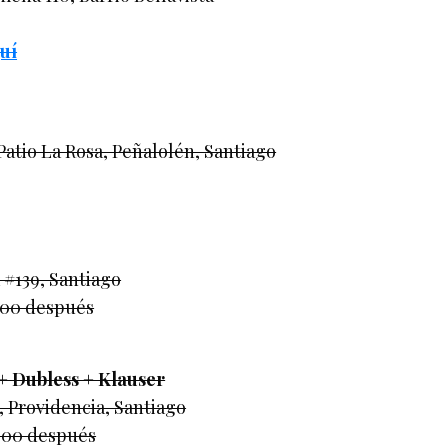
uí
Patio La Rosa, Peñalolén, Santiago
#139, Santiago
.000 después
 + Dubless + Klauser
 Providencia, Santiago
.000 después