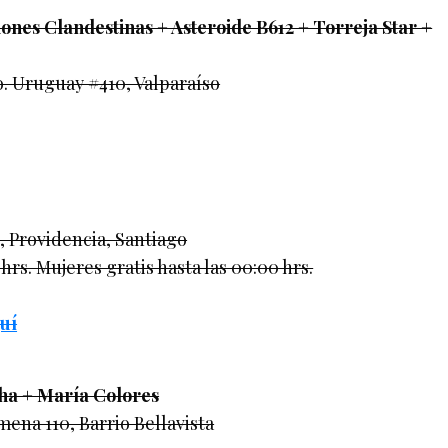
nes Clandestinas + Asteroide B612 + Torreja Star +
o. Uruguay #410, Valparaíso
 Providencia, Santiago
hrs. Mujeres gratis hasta las 00:00 hrs.
uí
cha + María Colores
mena 110, Barrio Bellavista