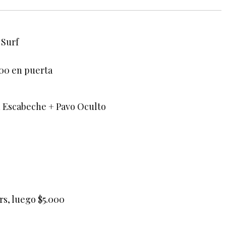
 Surf
000 en puerta
n Escabeche + Pavo Oculto
hrs, luego $5.000