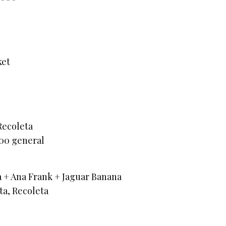
ket
 Recoleta
000 general
 + Ana Frank + Jaguar Banana
ta, Recoleta