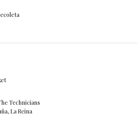
Recoleta
ket
The Technicians
aña, La Reina