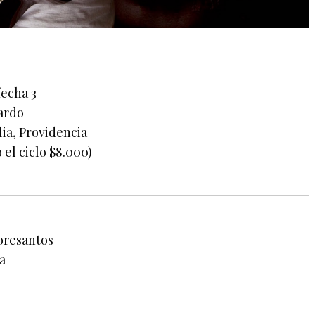
fecha 3
ardo
lia, Providencia
 el ciclo $8.000)
loresantos
ia