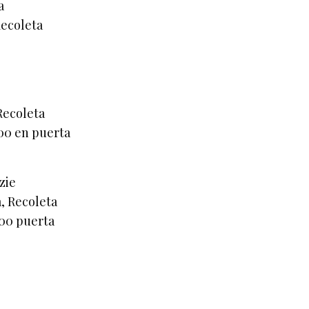
a
Recoleta
 Recoleta
000 en puerta
zie
a, Recoleta
000 puerta