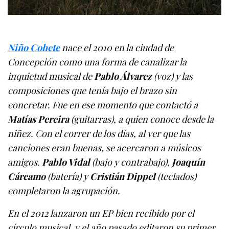
Niño Cohete
nace el 2010 en la ciudad de
Concepción como una forma de canalizar la
inquietud musical de
Pablo Álvarez
(voz) y las
composiciones que tenía bajo el brazo sin
concretar. Fue en ese momento que contactó a
Matías Pereira
(guitarras), a quien conoce desde la
niñez. Con el correr de los días, al ver que las
canciones eran buenas, se acercaron a músicos
amigos.
Pablo Vidal
(bajo y contrabajo),
Joaquín
Cárcamo
(batería) y
Cristián Dippel
(teclados)
completaron la agrupación.
En el 2012 lanzaron un EP bien recibido por el
círculo musical, y el año pasado editaron su primer