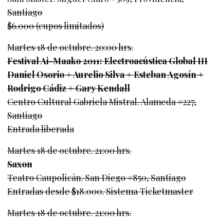
Santiago
$6.000 (cupos limitados)
Martes 18 de octubre. 20:00 hrs.
Festival Ai-Maako 2011: Electroacústica Global III
Daniel Osorio + Aurelio Silva + Esteban Agosín +
Rodrigo Cádiz + Gary Kendall
Centro Cultural Gabriela Mistral. Alameda #227,
Santiago
Entrada liberada
Martes 18 de octubre. 21:00 hrs.
Saxon
Teatro Caupolicán. San Diego #850, Santiago
Entradas desde $18.000. Sistema Ticketmaster
Martes 18 de octubre. 21:00 hrs.