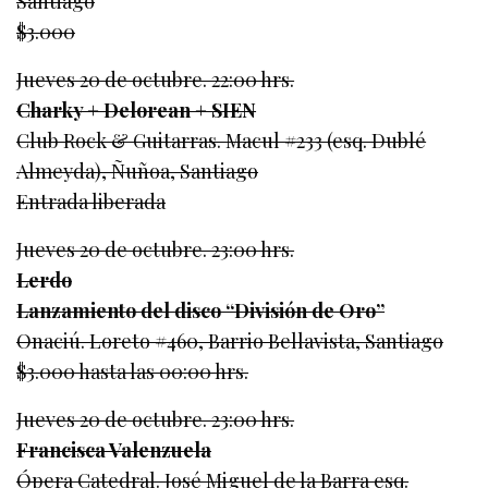
Santiago
$3.000
Jueves 20 de octubre. 22:00 hrs.
Charky + Delorean + SIEN
Club Rock & Guitarras. Macul #233 (esq. Dublé
Almeyda), Ñuñoa, Santiago
Entrada liberada
Jueves 20 de octubre. 23:00 hrs.
Lerdo
Lanzamiento del disco “División de Oro”
Onaciú. Loreto #460, Barrio Bellavista, Santiago
$3.000 hasta las 00:00 hrs.
Jueves 20 de octubre. 23:00 hrs.
Francisca Valenzuela
Ópera Catedral. José Miguel de la Barra esq.