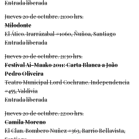
Entrada liberada
Jueves 20 de octubre. 21:00 hrs.
Milodonte
El Ático. Irarrázabal #1060, Ñuñoa, Santiago
Entrada liberada
Jueves 20 de octubre. 21:30 hrs.
Festival Ai-Maako 2011: Carta Blanca a João
Pedro Oliveira
Teatro Municipal Lord Cochrane. Independencia
#455, Valdivia
Entrada liberada
Jueves 20 de octubre. 22:00 hrs.
Camila Moreno
El Clan. Bombero Nuñez #363, Barrio Bellavista,