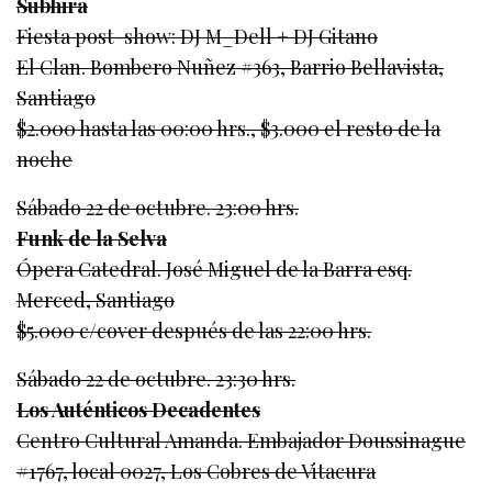
Subhira
Fiesta post-show: DJ M_Dell + DJ Gitano
El Clan. Bombero Nuñez #363, Barrio Bellavista,
Santiago
$2.000 hasta las 00:00 hrs., $3.000 el resto de la
noche
Sábado 22 de octubre. 23:00 hrs.
Funk de la Selva
Ópera Catedral. José Miguel de la Barra esq.
Merced, Santiago
$5.000 c/cover después de las 22:00 hrs.
Sábado 22 de octubre. 23:30 hrs.
Los Auténticos Decadentes
Centro Cultural Amanda. Embajador Doussinague
#1767, local 0027, Los Cobres de Vitacura