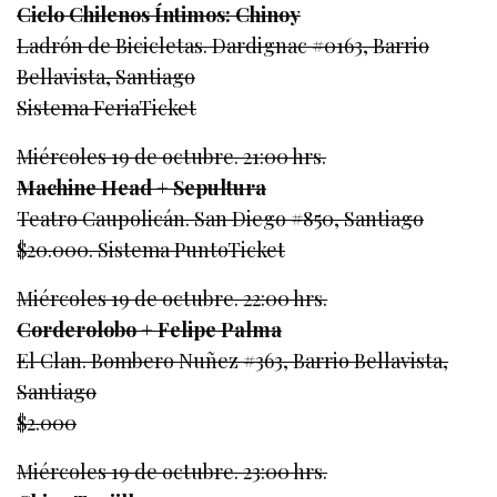
Ciclo Chilenos Íntimos: Chinoy
Ladrón de Bicicletas. Dardignac #0163, Barrio
Bellavista, Santiago
Sistema FeriaTicket
Miércoles 19 de octubre. 21:00 hrs.
Machine Head + Sepultura
Teatro Caupolicán. San Diego #850, Santiago
$20.000. Sistema PuntoTicket
Miércoles 19 de octubre. 22:00 hrs.
Corderolobo + Felipe Palma
El Clan. Bombero Nuñez #363, Barrio Bellavista,
Santiago
$2.000
Miércoles 19 de octubre. 23:00 hrs.