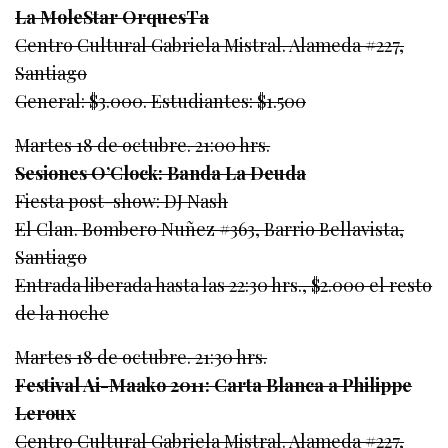
La MoleStar OrquesTa
Centro Cultural Gabriela Mistral. Alameda #227,
Santiago
General: $3.000. Estudiantes: $1.500
Martes 18 de octubre. 21:00 hrs.
Sesiones O’Clock: Banda La Deuda
Fiesta post-show: DJ Nash
El Clan. Bombero Nuñez #363, Barrio Bellavista,
Santiago
Entrada liberada hasta las 22:30 hrs., $2.000 el resto
de la noche
Martes 18 de octubre. 21:30 hrs.
Festival Ai-Maako 2011: Carta Blanca a Philippe
Leroux
Centro Cultural Gabriela Mistral. Alameda #227,