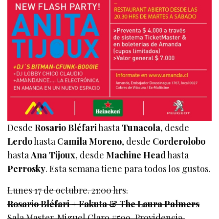
Desde
Rosario Bléfari
hasta
Tunacola
, desde
Lerdo
hasta
Camila Moreno
, desde
Corderolobo
hasta
Ana Tijoux
, desde
Machine Head
hasta
Perrosky
. Esta semana tiene para todos los gustos.
Lunes 17 de octubre. 21:00 hrs.
Rosario Bléfari + Fakuta & The Laura Palmers
Sala Master. Miguel Claro #509, Providencia,