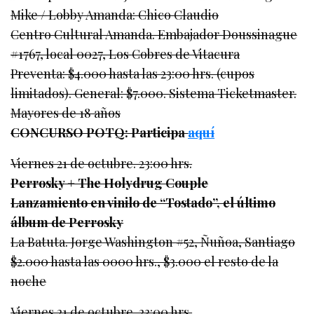
Mike / Lobby Amanda: Chico Claudio
Centro Cultural Amanda. Embajador Doussinague
#1767, local 0027, Los Cobres de Vitacura
Preventa: $4.000 hasta las 23:00 hrs. (cupos
limitados). General: $7.000. Sistema Ticketmaster.
Mayores de 18 años
CONCURSO POTQ: Participa
aquí
Viernes 21 de octubre. 23:00 hrs.
Perrosky + The Holydrug Couple
Lanzamiento en vinilo de “Tostado”, el último
álbum de Perrosky
La Batuta. Jorge Washington #52, Ñuñoa, Santiago
$2.000 hasta las 0000 hrs., $3.000 el resto de la
noche
Viernes 21 de octubre. 23:00 hrs.