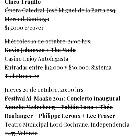
Chico Trujillo
Ópera Catedral. José Miguel de la Barra esq.
Merced, Santiago
$15.000 c/cover
Miércoles 19 de octubre. 21:00 hrs.
Kevin Johansen + The Nada
Casino Enjoy Antofagasta
Entradas entre $12.000 y $30.000. Sistema
Ticketmaster
Jueves 20 de octubre. 20:00 hrs.
Festival Ai-Maako 2011: Concierto Inaugural
Annelie Nederberg + Fabián Luna + Théo
Boulanger + Philippe Leroux + Lee Fraser
Teatro Municipal Lord Cochrane. Independencia
#455, Valdivia