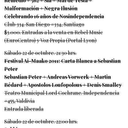
Remedio + 562 + Sia + Mal de Testa +
Malformación + Negra Ilusión
Celebrando 16 años de Nosindependencia
Club 334. San Diego #334, Santiago
$3.000. Entradas a la venta en Rebel Music
(EuroCentro) y Voz Propia (Portal Lyon)
Sábado 22 de octubre. 21:30 hrs.
Festival Ai-Maako 2011: Carta Blanca a Sebastian
Peter
Sebastian Peter + Andreas Vorwerk + Martin
Bédard + Apostolos Loufopolous + Denis Smalley
Teatro Municipal Lord Cochrane. Independencia
#455, Valdivia
Entrada liberada
Sábado 22 de octubre. 22:00 hrs.