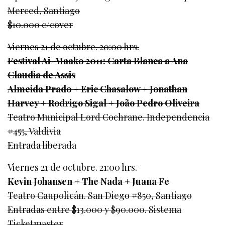
Merced, Santiago
$10.000 c/cover
Viernes 21 de octubre. 20:00 hrs.
Festival Ai-Maako 2011: Carta Blanca a Ana
Claudia de Assis
Almeida Prado + Eric Chasalow + Jonathan
Harvey + Rodrigo Sigal + João Pedro Oliveira
Teatro Municipal Lord Cochrane. Independencia
#455, Valdivia
Entrada liberada
Viernes 21 de octubre. 21:00 hrs.
Kevin Johansen + The Nada + Juana Fe
Teatro Caupolicán. San Diego #850, Santiago
Entradas entre $13.000 y $90.000. Sistema
Ticketmaster