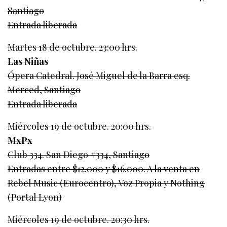
Santiago
Entrada liberada
Martes 18 de octubre. 23:00 hrs.
Las Niñas
Ópera Catedral. José Miguel de la Barra esq.
Merced, Santiago
Entrada liberada
Miércoles 19 de octubre. 20:00 hrs.
MxPx
Club 334. San Diego #334, Santiago
Entradas entre $12.000 y $16.000. A la venta en
Rebel Music (Eurocentro), Voz Propia y Nothing
(Portal Lyon)
Miércoles 19 de octubre. 20:30 hrs.