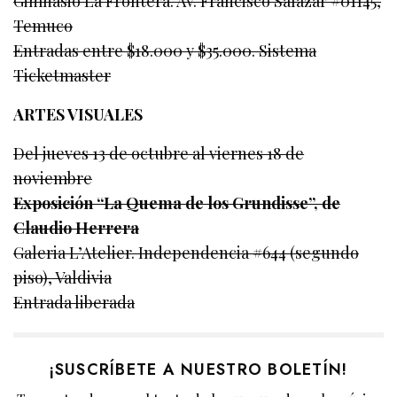
Gimnasio La Frontera. Av. Francisco Salazar #01145,
Temuco
Entradas entre $18.000 y $35.000. Sistema
Ticketmaster
ARTES VISUALES
Del jueves 13 de octubre al viernes 18 de
noviembre
Exposición “La Quema de los Grundisse”, de
Claudio Herrera
Galeria L’Atelier. Independencia #644 (segundo
piso), Valdivia
Entrada liberada
¡SUSCRÍBETE A NUESTRO BOLETÍN!