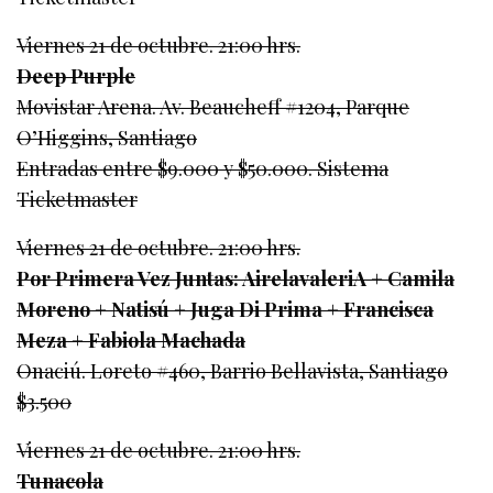
Viernes 21 de octubre. 21:00 hrs.
Deep Purple
Movistar Arena. Av. Beaucheff #1204, Parque
O’Higgins, Santiago
Entradas entre $9.000 y $50.000. Sistema
Ticketmaster
Viernes 21 de octubre. 21:00 hrs.
Por Primera Vez Juntas: AirelavaleriA + Camila
Moreno + Natisú + Juga Di Prima + Francisca
Meza + Fabiola Machada
Onaciú. Loreto #460, Barrio Bellavista, Santiago
$3.500
Viernes 21 de octubre. 21:00 hrs.
Tunacola