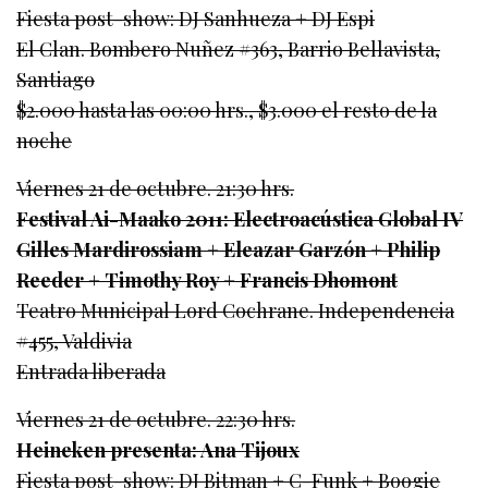
Fiesta post-show: DJ Sanhueza + DJ Espi
El Clan. Bombero Nuñez #363, Barrio Bellavista,
Santiago
$2.000 hasta las 00:00 hrs., $3.000 el resto de la
noche
Viernes 21 de octubre. 21:30 hrs.
Festival Ai-Maako 2011: Electroacústica Global IV
Gilles Mardirossiam + Eleazar Garzón + Philip
Reeder + Timothy Roy + Francis Dhomont
Teatro Municipal Lord Cochrane. Independencia
#455, Valdivia
Entrada liberada
Viernes 21 de octubre. 22:30 hrs.
Heineken presenta: Ana Tijoux
Fiesta post-show: DJ Bitman + C-Funk + Boogie