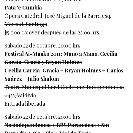
Pata ‘e Cumbia
Ópera Catedral. José Miguel de la Barra esq.
Merced, Santiago
$5.000 c/cover después de las 22:00 hrs.
Sábado 22 de octubre. 20:00 hrs.
Festival Ai-Maako 2011: Mano a Mano, Cecilia
García-Gracia y Bryan Holmes
Cecilia García-Gracia + Bryan Holmes + Carlos
Suárez + Julio Shalom
Teatro Municipal Lord Cochrane. Independencia
#455, Valdivia
Entrada liberada
Sábado 22 de octubre. 20:00 hrs.
Nosindependencia + BBS Paranoicos + Sin