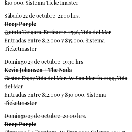
$10.000. Sistema Ticketmaster
Sábado 22 de octubre. 21:00 hrs.
Deep Purple
Quinta Vergara. Errázuriz #596, Viña del Mar
Entradas entre $12.000 y $35.000. Sistema
Ticketmaster
Domingo 23 de octubre. 19:30 hrs.
Kevin Johansen + The Nada
Casino Enjoy Viña del Mar. Av. San Martín #199, Viña
del Mar
Entradas entre $12.000 y $30.000. Sistema
Ticketmaster
Domingo 23 de octubre. 20:00 hrs.
Deep Purple