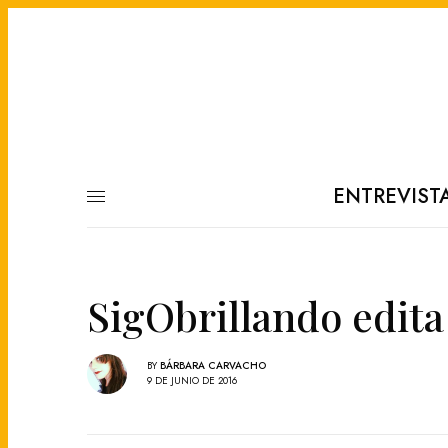
ENTREVIST
SigObrillando edita 
BY
BÁRBARA CARVACHO
9 DE JUNIO DE 2016