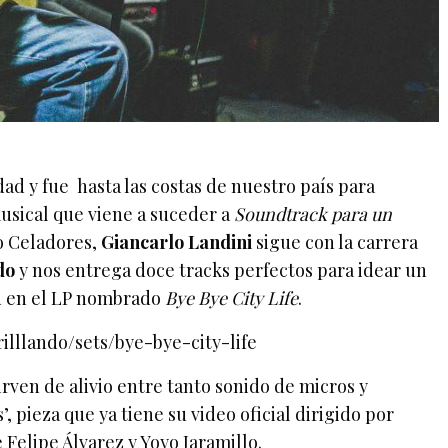
dad y fue hasta las costas de nuestro país para
usical que viene a suceder a
Soundtrack para un
jo Celadores,
Giancarlo Landini
sigue con la carrera
do
y nos entrega doce tracks perfectos para idear un
ad en el LP nombrado
Bye Bye City Life
.
illlando/sets/bye-bye-city-life
irven de alivio entre tanto sonido de micros y
, pieza que ya tiene su video oficial dirigido por
 Felipe Álvarez y Yoyo Jaramillo.