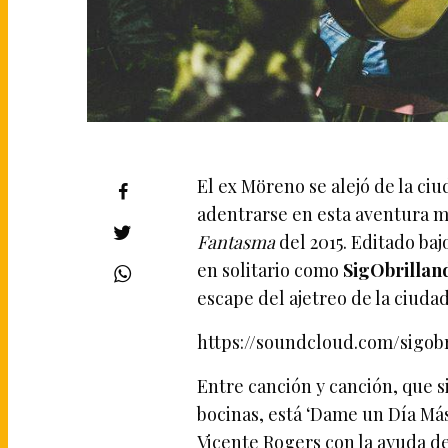
El ex Möreno se alejó de la ciu
adentrarse en esta aventura m
Fantasma
del 2015. Editado ba
en solitario como
SigObrillan
escape del ajetreo de la ciud
https://soundcloud.com/sigobr
Entre canción y canción, que s
bocinas, está ‘Dame un Día Más’
Vicente Rogers con la ayuda de