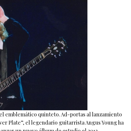
del emblemático quinteto. Ad-portas al lanzamiento
ver Plate”, el legendario guitarrista Angus Young ha
lanzar un nuevo álbum de estudio el 2013.