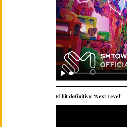
P
l
El hit definitivo: ‘Next Level’
a
y