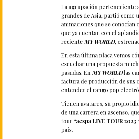
La agrupación perteneciente a
grandes de Asia, partió como 
animaciones que se conocían
que ya cuentan con el aplaud
reciente
MY WORLD,
estrenad
En esta última placa vemos có
escuchar una propuesta mucho
pasadas. En
MY WORLD
las ca
factura de producción de sus c
entender el rango pop electró
Tienen avatares, su propio idi
de una carrera en ascenso, qu
tour
“aespa LIVE TOUR 2023 
país.