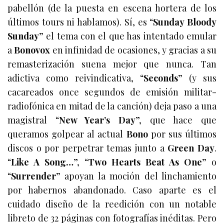
pabellón (de la puesta en escena hortera de los
últimos tours ni hablamos). Sí, es “
Sunday Bloody
Sunday
” el tema con el que has intentado emular
a
Bonovox
en infinidad de ocasiones, y gracias a su
remasterización suena mejor que nunca. Tan
adictiva como reivindicativa, “
Seconds
” (y sus
cacareados once segundos de emisión militar-
radiofónica en mitad de la canción) deja paso a una
magistral “
New Year’s Day
”, que hace que
queramos golpear al actual
Bono
por sus últimos
discos o por perpetrar temas junto a
Green Day
.
“
Like A Song…
”, “
Two Hearts Beat As One
” o
“
Surrender
”
apoyan la moción del linchamiento
por habernos abandonado. Caso aparte es el
cuidado diseño de la reedición con un notable
libreto de 32 páginas con fotografías inéditas. Pero