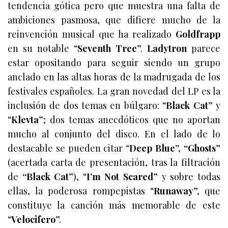
tendencia gótica pero que muestra una falta de
ambiciones pasmosa, que difiere mucho de la
reinvención musical que ha realizado
Goldfrapp
en su notable “
Seventh Tree
”.
Ladytron
parece
estar opositando para seguir siendo un grupo
anclado en las altas horas de la madrugada de los
festivales españoles. La gran novedad del LP es la
inclusión de dos temas en búlgaro: “
Black Cat
” y
“
Klevta
”; dos temas anecdóticos que no aportan
mucho al conjunto del disco. En el lado de lo
destacable se pueden citar “
Deep Blue”, “Ghosts
”
(acertada carta de presentación, tras la filtración
de
“Black Cat
”), “
I’m Not Scared
” y sobre todas
ellas,
la poderosa rompepistas “
Runaway
”, que
constituye la canción más memorable de este
“
Velocifero
”.