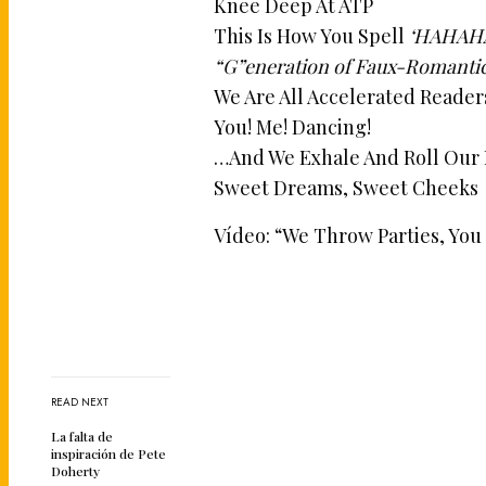
Knee Deep At ATP
This Is How You Spell
‘HAHAHA
“G”eneration of Faux-Romantic
We Are All Accelerated Reader
You! Me! Dancing!
…And We Exhale And Roll Our 
Sweet Dreams, Sweet Cheeks
Vídeo: “We Throw Parties, Yo
READ NEXT
La falta de
inspiración de Pete
Doherty