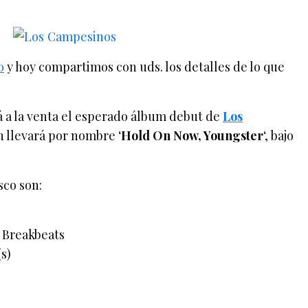
o
y hoy compartimos con uds. los detalles de lo que
á a la venta el esperado álbum debut de
Los
ón llevará por nombre ‘
Hold On Now, Youngster
‘, bajo
sco son:
 Breakbeats
s)