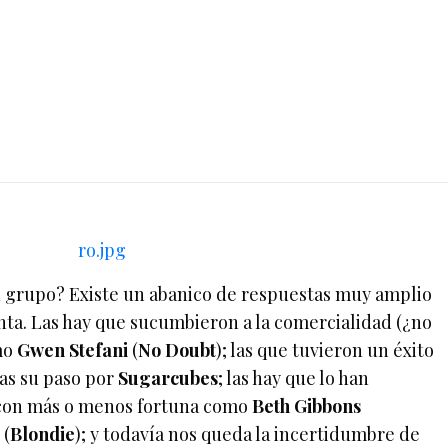
n grupo? Existe un abanico de respuestas muy amplio
ta. Las hay que sucumbieron a la comercialidad (¿no
mo
Gwen Stefani
(
No Doubt
); las que tuvieron un éxito
as su paso por
Sugarcubes
; las hay que lo han
con más o menos fortuna como
Beth Gibbons
y
(
Blondie
); y todavía nos queda la incertidumbre de