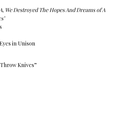
, We Destroyed The Hopes And Dreams of A
s’
s
Eyes in Unison
u Throw Knives”