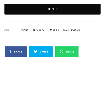
SIGN UP
TAGS
PLAID
PREFUSE 73
TIM EXILE
WARP RECORDS
SHARE
TWEET
SHARE