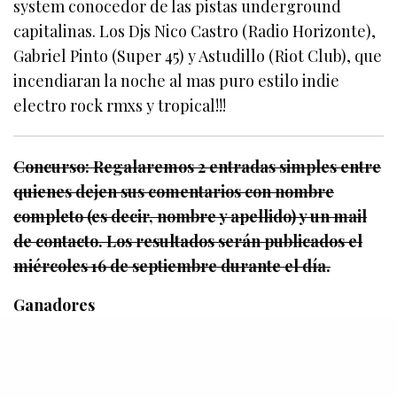
system conocedor de las pistas underground
capitalinas. Los Djs Nico Castro (Radio Horizonte),
Gabriel Pinto (Super 45) y Astudillo (Riot Club), que
incendiaran la noche al mas puro estilo indie
electro rock rmxs y tropical!!!
Concurso: Regalaremos 2 entradas simples entre
quienes dejen sus comentarios con nombre
completo (es decir, nombre y apellido) y un mail
de contacto.
Los resultados serán publicados el
miércoles 16 de septiembre durante el día.
Ganadores
Pia Padilla Hinojosa
Daniela Fernández