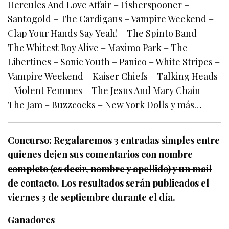
Hercules And Love Affair – Fisherspooner –
Santogold – The Cardigans – Vampire Weekend –
Clap Your Hands Say Yeah! – The Spinto Band –
The Whitest Boy Alive – Maximo Park – The
Libertines – Sonic Youth – Panico – White Stripes –
Vampire Weekend – Kaiser Chiefs – Talking Heads
– Violent Femmes – The Jesus And Mary Chain –
The Jam – Buzzcocks – New York Dolls y más…
Concurso: Regalaremos 3 entradas simples entre
quienes dejen sus comentarios con nombre
completo (es decir, nombre y apellido) y un mail
de contacto.
Los resultados serán publicados el
viernes 3 de septiembre durante el día.
Ganadores