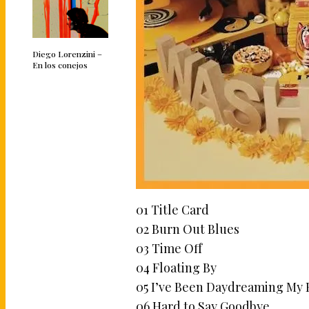
Diego Lorenzini –
En los conejos
01 Title Card
02 Burn Out Blues
03 Time Off
04 Floating By
05 I’ve Been Daydreaming My E
06 Hard to Say Goodbye