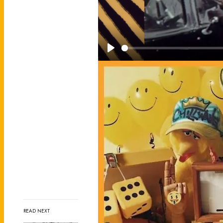
P
l
a
y
READ NEXT