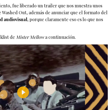
ento, fue liberado un trailer que nos muestra unos
e Washed Out, además de anunciar que el formato del
d audiovisual
, porque claramente eso es lo que nos
cklist de
Mister Mellow
a continuación.
P
l