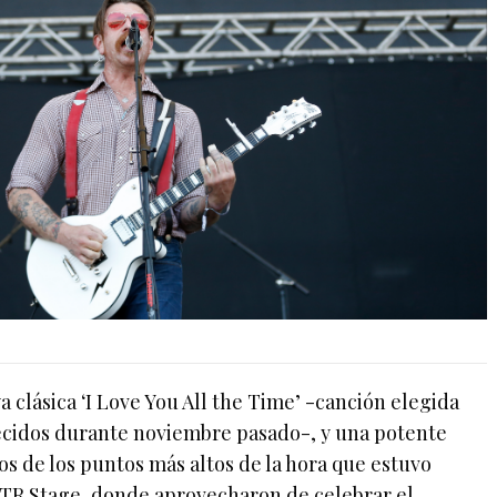
 clásica ‘I Love You All the Time’ -canción elegida
ecidos durante noviembre pasado-, y una potente
os de los puntos más altos de la hora que estuvo
VTR Stage, donde aprovecharon de celebrar el