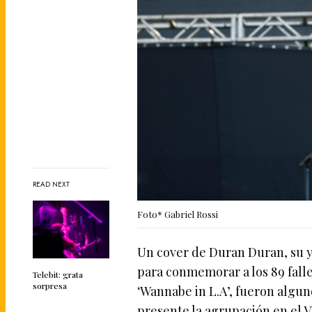
READ NEXT
Foto* Gabriel Rossi
Un cover de Duran Duran, su ya
para conmemorar a los 89 fall
Telebit: grata
sorpresa
‘Wannabe in L.A’, fueron algun
presente la agrupación en el 