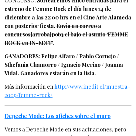
CONCURSO:
Sortearemos cinco entradas para el
estreno de Femme Rock el día lunes 14 de
diciembre a las 22:00 hrs en el Cine Arte Alameda
con posterior fiesta.
Envia un correo a
concursos[arroba]potq.cl bajo el asunto ‘FEMME
ROCK en IN-EDIT’
.
GANADORES: Felipe Alfaro / Pablo Cornejo /
Sthefania Chamorro / Ignacio Merino / Joanna
Vidal. Ganadores estarán en la lista.
Más información en
http://www.inedit.cl/muestra-
2009/femme-rock/
Depeche Mode: Los afiches sobre el muro
Vemos a Depeche Mode en sus actuaciones, pero