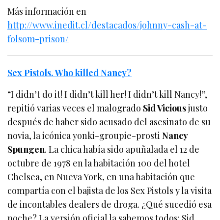
Más información en
http://www.inedit.cl/destacados/johnny-cash-at-
folsom-prison/
Sex Pistols. Who killed Nancy?
“I didn’t do it! I didn’t kill her! I didn’t kill Nancy!”,
repitió varias veces el malogrado
Sid Vicious
justo
después de haber sido acusado del asesinato de su
novia, la icónica yonki-groupie-prosti
Nancy
Spungen
. La chica había sido apuñalada el 12 de
octubre de 1978 en la habitación 100 del hotel
Chelsea, en Nueva York, en una habitación que
compartía con el bajista de los Sex Pistols y la visita
de incontables dealers de droga. ¿Qué sucedió esa
noche? La versión oficial la sabemos todos: Sid