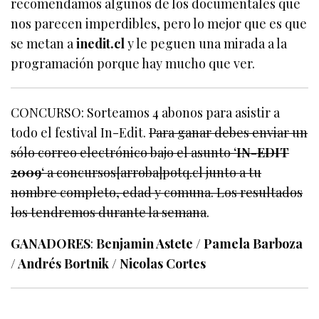
recomendamos algunos de los documentales que
nos parecen imperdibles, pero lo mejor que es que
se metan a
inedit.cl
y le peguen una mirada a la
programación porque hay mucho que ver.
CONCURSO: Sorteamos 4 abonos para asistir a
todo el festival In-Edit.
Para ganar debes enviar un
sólo correo electrónico bajo el asunto ‘
IN-EDIT
2009
‘ a concursos[arroba]potq.cl junto a tu
nombre completo, edad y comuna. Los resultados
los tendremos durante la semana
.
GANADORES
:
Benjamin Astete / Pamela Barboza
/ Andrés Bortnik / Nicolas Cortes