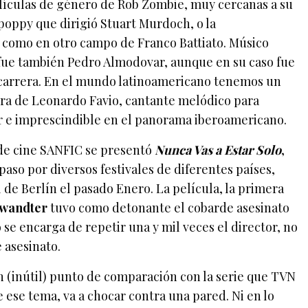
lículas de género de Rob Zombie, muy cercanas a su
poppy que dirigió Stuart Murdoch, o la
 como en otro campo de Franco Battiato. Músico
 fue también Pedro Almodovar, aunque en su caso fue
carrera. En el mundo latinoamericano tenemos un
ura de Leonardo Favio, cantante melódico para
ar e imprescindible en el panorama iberoamericano.
 de cine SANFIC se presentó
Nunca Vas a Estar Solo
,
paso por diversos festivales de diferentes países,
l de Berlín el pasado Enero. La película, la primera
nwandter
tuvo como detonante el cobarde asesinato
e encarga de repetir una y mil veces el director, no
e asesinato.
n (inútil) punto de comparación con la serie que TVN
ese tema, va a chocar contra una pared. Ni en lo