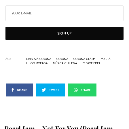
SIGN UP
TAGS
CERVEZA CORONA
CORONA
CORONA CLASH
FAKUTA
HUGO MORAGA
MÚSICA CHILENA
PEDROPIEDRA
SHARE
TWEET
SHARE
Pearl Jam – Not For You (Pearl Jam