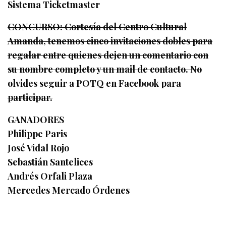
Sistema Ticketmaster
CONCURSO: Cortesía del Centro Cultural
Amanda, tenemos cinco invitaciones dobles para
regalar entre quienes dejen un comentario con
su nombre completo y un mail de contacto. No
olvides seguir a POTQ en Facebook para
participar.
GANADORES
Philippe Paris
José Vidal Rojo
Sebastián Santelices
Andrés Orfali Plaza
Mercedes Mercado Órdenes