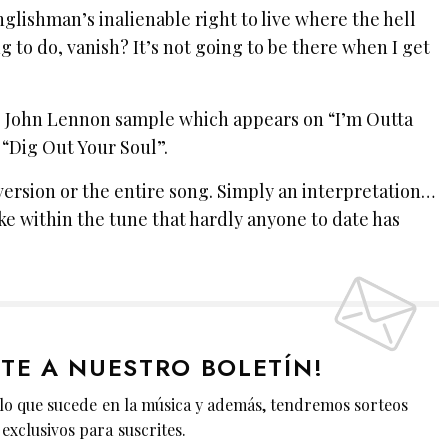
Englishman’s inalienable right to live where the hell
g to do, vanish? It’s not going to be there when I get
the John Lennon sample which appears on “I’m Outta
“Dig Out Your Soul”.
ersion or the entire song. Simply an interpretation…
ike within the tune that hardly anyone to date has
ETE A NUESTRO BOLETÍN!
lo que sucede en la música y además, tendremos sorteos
exclusivos para suscrites.