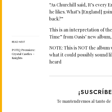
“As Churchill said, It’s every 
he likes. What’s [England] goin
back?”
This is an interpretation of 
Time” from Oasis’ new album, 
READ NEXT
NOTE: This is NOT the album v
POTQ Premiere:
Crystal Castles –
what it could possibly sound l
Knights
heard
¡SUSCRÍB
Te mantendremos al tanto de 