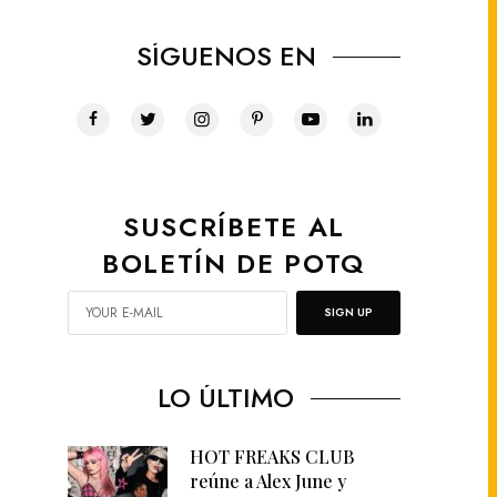
SÍGUENOS EN
SUSCRÍBETE AL
BOLETÍN DE POTQ
SIGN UP
LO ÚLTIMO
HOT FREAKS CLUB
reúne a Alex June y