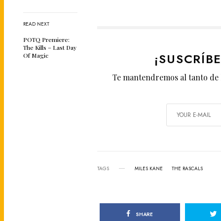
READ NEXT
POTQ Premiere:
The Kills – Last Day
¡SUSCRÍB
Of Magic
Te mantendremos al tanto de 
TAGS
MILES KANE
THE RASCALS
SHARE