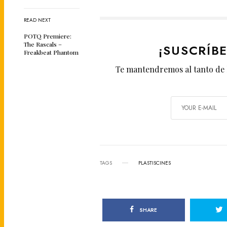
READ NEXT
POTQ Premiere:
The Rascals –
¡SUSCRÍB
Freakbeat Phantom
Te mantendremos al tanto de 
TAGS
PLASTISCINES
SHARE