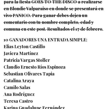
para la fiesta GOES TO THE DISCO a realizarse
en Blondie Valparaiso en donde se presentará en
vivo PANICO. Para ganar debes dejen un
comentario con tu nombre completo, edad y
comuna en este post. Resultados el 17 de febrero
.
10 GANADORES UNA ENTRADA SIMPLE:
Elias Leyton Castillo
Javiera Martínez
Patricia Vargas Stoller
Claudio Ernesto Ríos Espinoza
Sebastian Olivares Tapia
Catalina Araya
Camilo Salas
Ana Rodríguez
Teresa Castro
Karina Guadalupe Fernández