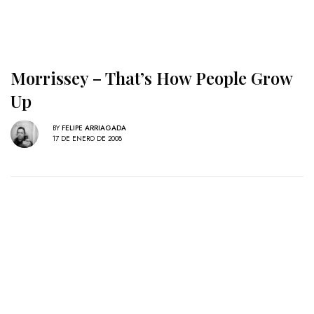
Morrissey – That’s How People Grow
Up
BY
FELIPE ARRIAGADA
17 DE ENERO DE 2008