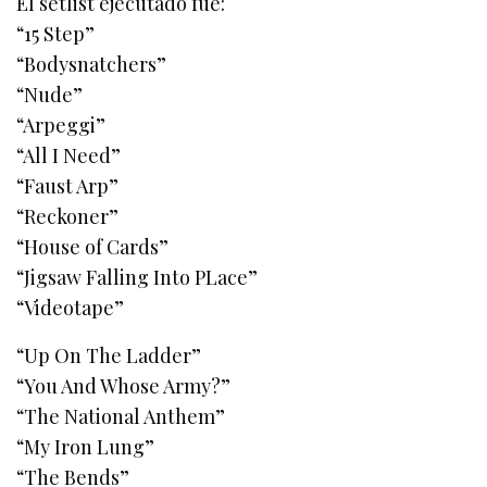
El setlist ejecutado fue:
“15 Step”
“Bodysnatchers”
“Nude”
“Arpeggi”
“All I Need”
“Faust Arp”
“Reckoner”
“House of Cards”
“Jigsaw Falling Into PLace”
“Videotape”
“Up On The Ladder”
“You And Whose Army?”
“The National Anthem”
“My Iron Lung”
“The Bends”