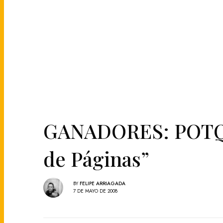
GANADORES: POTQ t
de Páginas”
BY
FELIPE ARRIAGADA
7 DE MAYO DE 2008