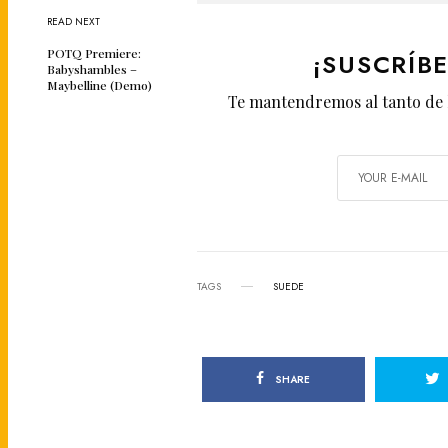
READ NEXT
POTQ Premiere:
¡SUSCRÍB
Babyshambles –
Maybelline (Demo)
Te mantendremos al tanto de 
TAGS
SUEDE
SHARE