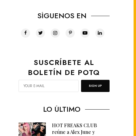
SÍGUENOS EN
SUSCRÍBETE AL
BOLETÍN DE POTQ
SIGN UP
LO ÚLTIMO
HOT FREAKS CLUB
reúne a Alex June y