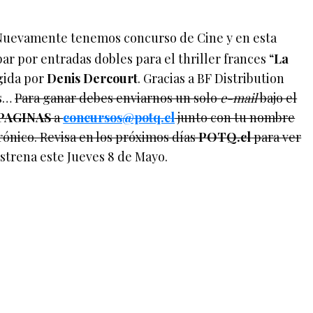
Nuevamente tenemos concurso de Cine y en esta
par por entradas dobles para el thriller frances “
La
igida por
Denis Dercourt
. Gracias a BF Distribution
es…
Para ganar debes enviarnos un solo
e-mail
bajo el
PAGINAS
a
concursos@potq.cl
junto con tu nombre
ónico. Revisa en los próximos días
POTQ.cl
para ver
estrena este Jueves 8 de Mayo.