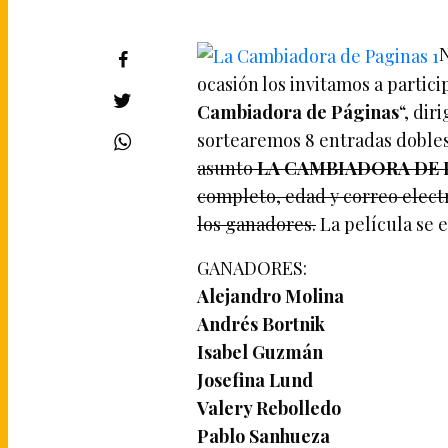
ocasión los invitamos a partici
Cambiadora de Páginas
“, dir
sortearemos 8 entradas dobl
asunto
LA CAMBIADORA DE 
completo, edad y correo electr
los ganadores.
La película se 
GANADORES:
Alejandro Molina
Andrés Bortnik
Isabel Guzmán
Josefina Lund
Valery Rebolledo
Pablo Sanhueza