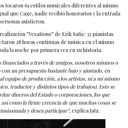
s tocaron 61 estilos musicales diferentes al mismo
gual que Cage, nadie recibió honorarios y la entrada
personas asistieron.
ealización “Vexations” de Erik Satie: 32 pianistas
etaron 28 horas continuas de música en el mismo
oda la noche por primera vez en su historia.
o financiados a través de amigos, nosotros mismos o
 con un presupuesto bastante bajo y ajustado, en
al equipo de producción, a los artistas, ni a mí mismo
co, traductor y distintos tipos de trabajos). Esto se
itar dineros del Estado o corporaciones, los que
, así como la firme creencia de que muchas cosas se
ntusiasmada y desea participar”
, explica Jatz.