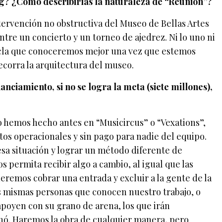
? ¿Cómo describirías la naturaleza de “Reunión”?
tervención no obstructiva del Museo de Bellas Artes
entre un concierto y un torneo de ajedrez. Ni lo uno ni
zcla que conoceremos mejor una vez que estemos
ecorra la arquitectura del museo.
anciamiento, si no se logra la meta (siete millones),
o hemos hecho antes en “Musicircus” o “Vexations”,
os operacionales y sin pago para nadie del equipo.
esa situación y lograr un método diferente de
 permita recibir algo a cambio, al igual que las
eremos cobrar una entrada y excluir a la gente de la
 mismas personas que conocen nuestro trabajo, o
apoyen con su grano de arena, los que irán
ó. Haremos la obra de cualquier manera, pero